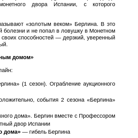
 монетного двора Испании, с которого
называют «золотым веком» Берлина. В это
й болезни и не попал в ловушку в Монетном
е своих способностей — дерзкий, уверенный
ый.
жным домом»
лайн:
лина» (1 сезон). Ограбление аукционного
ложительно, события 2 сезона «Берлина»
ного дома». Берлин вместе с Профессором
етный двор Испании
о дома»
— гибель Берлина