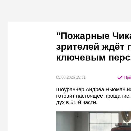
"Пожарные Чика
зрителей ждёт 
ключевым пер
05.08.2026 15:31
Про
Шоураннер Андреа Ньюман нам
готовит настоящее прощание, 
дух в 51-й части.