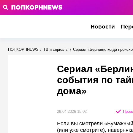
Новости
Пер
ПОПКОРНNEWS
/
ТВ и сериалы
/
Сериал «Берлин»: когда происх
Сериал «Берлин
события по та
дома»
29.04.2026 15:02
Прове
Если вы смотрели «Бумажный 
(или уже смотрите), наверняка