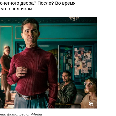
онетного двора? После? Во время
м по полочкам.
ник фото: Legion-Media