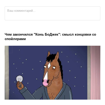
Чем закончился "Конь БоДжек": смысл концовки со
спойлерами