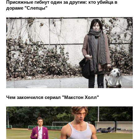
Присяжные гибнут один за другим: кто убийца в
дораме "Слепцы"
Чем закончился сериал "Макстон Холл"