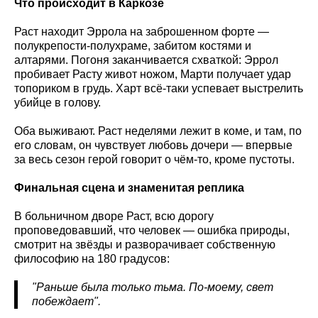
Что происходит в Каркозе
Раст находит Эррола на заброшенном форте —
полукрепости-полухраме, забитом костями и
алтарями. Погоня заканчивается схваткой: Эррол
пробивает Расту живот ножом, Марти получает удар
топориком в грудь. Харт всё-таки успевает выстрелить
убийце в голову.
Оба выживают. Раст неделями лежит в коме, и там, по
его словам, он чувствует любовь дочери — впервые
за весь сезон герой говорит о чём-то, кроме пустоты.
Финальная сцена и знаменитая реплика
В больничном дворе Раст, всю дорогу
проповедовавший, что человек — ошибка природы,
смотрит на звёзды и разворачивает собственную
философию на 180 градусов:
"Раньше была только тьма. По-моему, свет
побеждает".