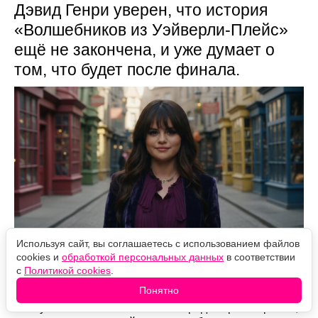
Дэвид Генри уверен, что история
«Волшебников из Уэйверли-Плейс»
ещё не закончена, и уже думает о
том, что будет после финала.
Используя сайт, вы соглашаетесь с использованием файлов
cookies и
обработкой персональных данных
в соответствии
Источник фото: Legion-Media
с
Политикой cookies
.
Понятно
Дэвид Генри, сыгравший Джастина Руссо и
выступивший исполнительным продюсером сериала,