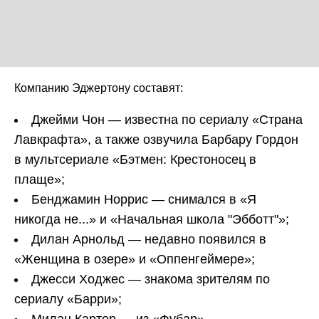
Компанию Эджертону составят:
Джейми Чон — известна по сериалу «Страна
Лавкрафта», а также озвучила Барбару Гордон
в мультсериале «Бэтмен: Крестоносец в
плаще»;
Бенджамин Норрис — снимался в «Я
никогда не...» и «Начальная школа "Эбботт"»;
Дилан Арнольд — недавно появился в
«Женщина в озере» и «Оппенгеймере»;
Джесси Ходжес — знакома зрителям по
сериалу «Барри»;
Милан Картер — из «Фубар».