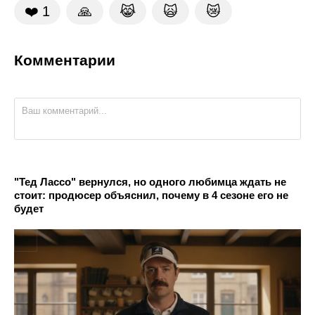
❤️
1
🙏
😹
🙀
😿
Комментарии
"Тед Лассо" вернулся, но одного любимца ждать не
стоит: продюсер объяснил, почему в 4 сезоне его не
будет