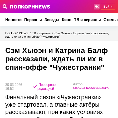
Войти
Новости
Персоны
Звезды
Кино
ТВ и сериалы
Стиль 
ПОПКОРНNEWS
/
ТВ и сериалы
/
Сэм Хьюэн и Катрина Балф рассказали,
ждать ли их в спин-оффе "Чужестранки"
Сэм Хьюэн и Катрина Балф
рассказали, ждать ли их в
спин-оффе "Чужестранки"
Автор:
30.03.2026
Проверено
Марина Колесниченко
16:52
редакцией
Финальный сезон «Чужестранки»
уже стартовал, а главные актёры
рассказывают, при каких условиях