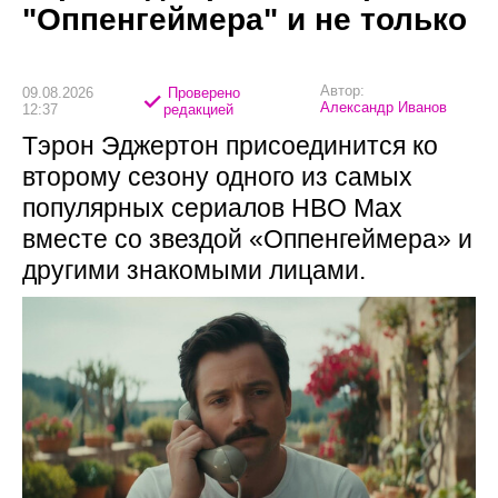
"Оппенгеймера" и не только
Автор:
09.08.2026
Проверено
Александр Иванов
12:37
редакцией
Тэрон Эджертон присоединится ко
второму сезону одного из самых
популярных сериалов HBO Max
вместе со звездой «Оппенгеймера» и
другими знакомыми лицами.