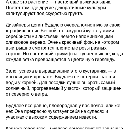
А еще это растение — настоящий выживальщик.
Цветет там, где другие декоративные культуры
капитулируют под скудостью грунта.
Дизайнеры ценят буддлею очереднолистную за свою
«графичность». Весной это ажурный куст с узкими
серебристыми листьями, чем-то напоминающими
оливковое дерево. Очень красивый фон, на котором
выигрышно смотрятся плетистые розы разных
сортов. Но настоящий триумф наступает в июне, когда
каждая ветка превращается в цветочную гирлянду.
Залог успеха в выращивании этого кустарника — в
инсоляции и дренаже. Буддлея не потерпит застоя
воды у корней. Для посадки лучше выбрать самый
солнечный, прогреваемый участок, который защищен
от северного ветра.
Буддлее все равно, плодородная у вас почва, или же
нет. Она прекрасно чувствует себя на супесях и
участках с высоким содержанием извести.
Как уже говорилось, буддлея демонстрирует завидную