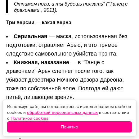
Отнимем ноги, и ты будешь ползать" ("Танец с
драконами", 2011).
Три версии — какая верна
Сериальная
— маска, использованная без
подготовки, отравляет Арью, и это прямое
следствие самовольного убийства Трэнта.
Книжная, наказание
— в "Танце с
драконами" Арья слепнет после того, как
убивает дезертира Ночного Дозора Дареона,
тоже по собственной воле. Полгода ей дают
питьё, лишающее зрения.
Книжная, испытание
— есть и версия, что
Используя сайт, вы соглашаетесь с использованием файлов
cookies и
обработкой персональных данных
в соответствии
слепота обязательна для всех послушников.
с
Политикой cookies
.
Бродяжка объясняет Арье, что на стене у
Понятно
храмовой лестницы есть незаметные глазу