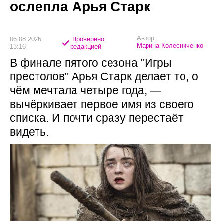
ослепла Арья Старк
Автор:
06.08.2026
Проверено
Марина Колесниченко
13:16
редакцией
В финале пятого сезона "Игры
престолов" Арья Старк делает то, о
чём мечтала четыре года, —
вычёркивает первое имя из своего
списка. И почти сразу перестаёт
видеть.