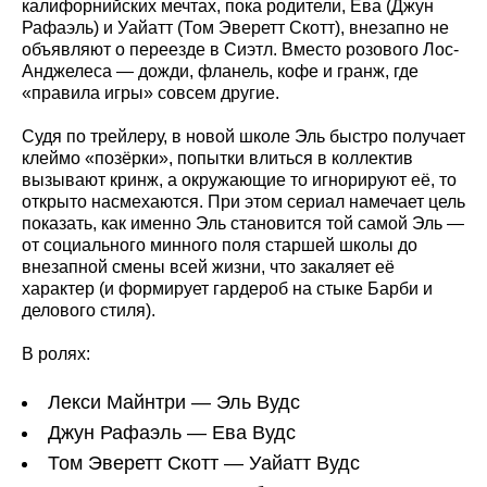
калифорнийских мечтах, пока родители, Ева (Джун
Рафаэль) и Уайатт (Том Эверетт Скотт), внезапно не
объявляют о переезде в Сиэтл. Вместо розового Лос-
Анджелеса — дожди, фланель, кофе и гранж, где
«правила игры» совсем другие.
Судя по трейлеру, в новой школе Эль быстро получает
клеймо «позёрки», попытки влиться в коллектив
вызывают кринж, а окружающие то игнорируют её, то
открыто насмехаются. При этом сериал намечает цель
показать, как именно Эль становится той самой Эль —
от социального минного поля старшей школы до
внезапной смены всей жизни, что закаляет её
характер (и формирует гардероб на стыке Барби и
делового стиля).
В ролях:
Лекси Майнтри — Эль Вудс
Джун Рафаэль — Ева Вудс
Том Эверетт Скотт — Уайатт Вудс