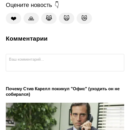
Оцените новость
❤️
🙏
😹
🙀
😿
Комментарии
Почему Стив Карелл покинул "Офис" (уходить он не
собирался)