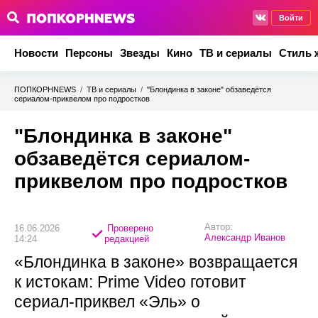
Войти
Новости
Персоны
Звезды
Кино
ТВ и сериалы
Стиль 
ПОПКОРНNEWS
/
ТВ и сериалы
/
"Блондинка в законе" обзаведётся
сериалом-приквелом про подростков
"Блондинка в законе"
обзаведётся сериалом-
приквелом про подростков
Автор:
16.06.2026
Проверено
Александр Иванов
14:24
редакцией
«Блондинка в законе» возвращается
к истокам: Prime Video готовит
сериал-приквел «Эль» о