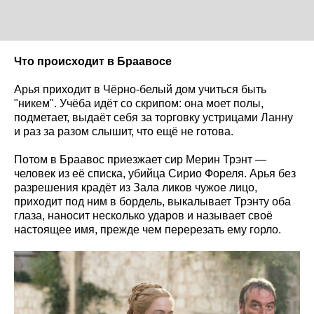
Что происходит в Браавосе
Арья приходит в Чёрно-белый дом учиться быть
"никем". Учёба идёт со скрипом: она моет полы,
подметает, выдаёт себя за торговку устрицами Ланну
и раз за разом слышит, что ещё не готова.
Потом в Браавос приезжает сир Мерин Трэнт —
человек из её списка, убийца Сирио Фореля. Арья без
разрешения крадёт из Зала ликов чужое лицо,
приходит под ним в бордель, выкалывает Трэнту оба
глаза, наносит несколько ударов и называет своё
настоящее имя, прежде чем перерезать ему горло.