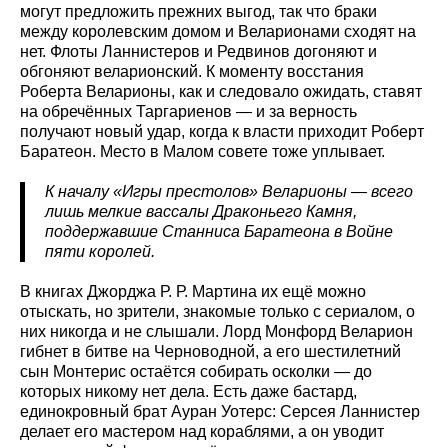
могут предложить прежних выгод, так что браки
между королевским домом и Веларионами сходят на
нет. Флоты Ланнистеров и Редвинов догоняют и
обгоняют веларионский. К моменту восстания
Роберта Веларионы, как и следовало ожидать, ставят
на обречённых Таргариенов — и за верность
получают новый удар, когда к власти приходит Роберт
Баратеон. Место в Малом совете тоже уплывает.
К началу «Игры престолов» Веларионы — всего
лишь мелкие вассалы Драконьего Камня,
поддержавшие Станниса Баратеона в Войне
пяти королей.
В книгах Джорджа Р. Р. Мартина их ещё можно
отыскать, но зрители, знакомые только с сериалом, о
них никогда и не слышали. Лорд Монфорд Веларион
гибнет в битве на Черноводной, а его шестилетний
сын Монтерис остаётся собирать осколки — до
которых никому нет дела. Есть даже бастард,
единокровный брат Ауран Уотерс: Серсея Ланнистер
делает его мастером над кораблями, а он уводит