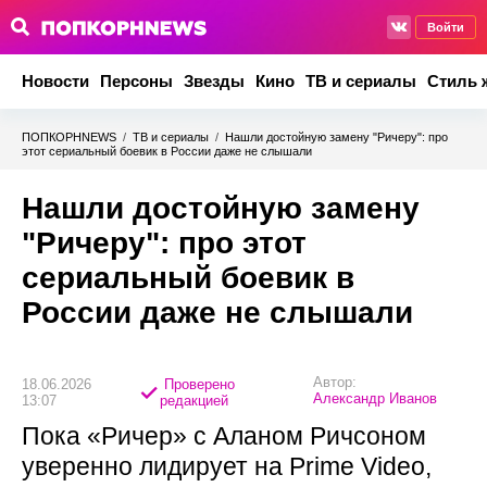
Войти
Новости
Персоны
Звезды
Кино
ТВ и сериалы
Стиль 
ПОПКОРНNEWS
/
ТВ и сериалы
/
Нашли достойную замену "Ричеру": про
этот сериальный боевик в России даже не слышали
Нашли достойную замену
"Ричеру": про этот
сериальный боевик в
России даже не слышали
Автор:
18.06.2026
Проверено
Александр Иванов
13:07
редакцией
Пока «Ричер» с Аланом Ричсоном
уверенно лидирует на Prime Video,