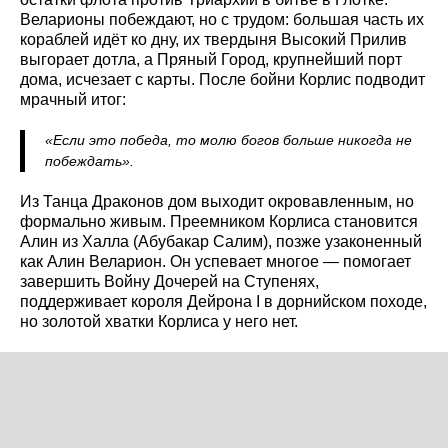
Веларионы побеждают, но с трудом: большая часть их
кораблей идёт ко дну, их твердыня Высокий Прилив
выгорает дотла, а Пряный Город, крупнейший порт
дома, исчезает с карты. После бойни Корлис подводит
мрачный итог:
«Если это победа, то молю богов больше никогда не
побеждать».
Из Танца Драконов дом выходит окровавленным, но
формально живым. Преемником Корлиса становится
Алин из Халла (Абубакар Салим), позже узаконенный
как Алин Веларион. Он успевает многое — помогает
завершить Войну Дочерей на Ступенях,
поддерживает короля Дейрона I в дорнийском походе,
но золотой хватки Корлиса у него нет.