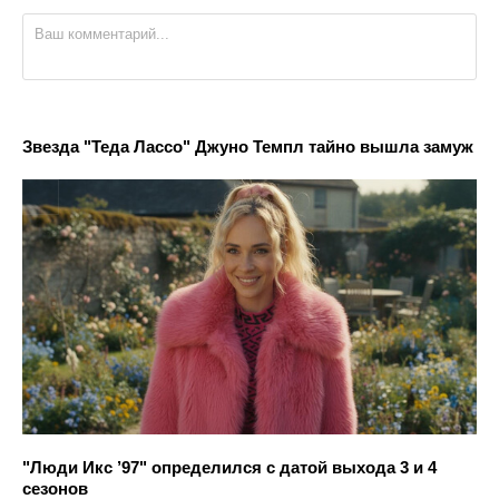
Звезда "Теда Лассо" Джуно Темпл тайно вышла замуж
"Люди Икс ’97" определился с датой выхода 3 и 4
сезонов