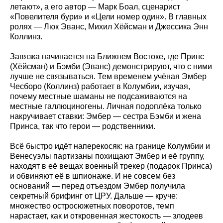
летают», а его автор — Марк Боал, сценарист
«Повелителя бури» и «Цели номер один». В главных
ролях — Люк Эванс, Михил Хёйсман и Джессика Энн
Коллинз.
Завязка начинается на Ближнем Востоке, где Принс
(Хёйсман) и Бэмби (Эванс) демонстрируют, что с ними
лучше не связываться. Тем временем учёная Эмбер
Чесборо (Коллинз) работает в Колумбии, изучая,
почему местные шаманы не подсаживаются на
местные галлюциногены. Личная подоплёка только
накручивает ставки: Эмбер — сестра Бэмби и жена
Принса, так что герои — родственники.
Всё быстро идёт наперекосяк: на границе Колумбии и
Венесуэлы партизаны похищают Эмбер и её группу,
находят в её вещах военный трекер (подарок Принса)
и обвиняют её в шпионаже. И не совсем без
оснований — перед отъездом Эмбер получила
секретный брифинг от ЦРУ. Дальше — круче:
множество остросюжетных поворотов, темп
нарастает, как и откровенная жестокость — злодеев