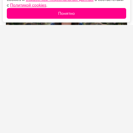
с
Политикой cookies
.
Понятно
Источник фото: Legion-Media
Всё случилось в четырёхсерийном финале, который
прогнал Алекс Руссо (Селена Гомес) через лабиринт
альтернативных вселенных. В одной из них она
сталкивается с Мэйсоном — тем самым оборотнем,
которого играет Грегг Салкин. Он начинает делать ей
предложение, но вдруг осекается: выясняется, что он
давно не среди живых.