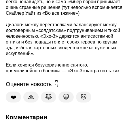
легко ненавидеть, но и сама Эмбер порой принимает
очень странные решения (тут невольно вспоминается
Скайлер Уайт из «Во все тяжкие»).
Диалоги между перестрелками балансируют между
достоверным «солдатским» подтруниванием и тихой
человечностью. «Эхо-3» держится антисистемной
оптики и без пощады гоняет своих героев по кругам
ада, избегая картонных злодеев и «незаслуженных
искуплений».
Если хочется безукоризненно снятого,
прямолинейного боевика — «Эхо-3» как раз из таких.
Оцените новость
❤️
🙏
😹
🙀
😿
Комментарии