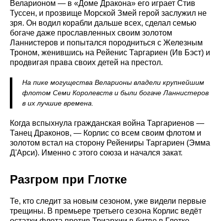
Веларионом — в «Доме Дракона» его играет Стив
Туссен, и прозвище Морской Змей герой заслужил не
зря. Он водил корабли дальше всех, сделал семью
богаче даже прославленных своим золотом
Ланнистеров и попытался породниться с Железным
Троном, женившись на Рейенис Таргариен (Ив Бэст) и
продвигая права своих детей на престол.
На пике могущества Веларионы владели крупнейшим
флотом Семи Королевств и были богаче Ланнистеров
в их лучшие времена.
Когда вспыхнула гражданская война Таргариенов —
Танец Драконов, — Корлис со всем своим флотом и
золотом встал на сторону Рейениры Таргариен (Эмма
Д'Арси). Именно с этого союза и начался закат.
Разгром при Глотке
Те, кто следит за новым сезоном, уже видели первые
трещины. В премьере третьего сезона Корлис ведёт
остатки флота против Триархии в битве в Глотке.