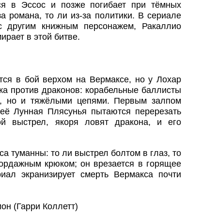
ся в Эссос и позже погибает при тёмных
а романа, то ли из‑за политики. В сериале
с другим книжным персонажем, Ракаллио
ирает в этой битве.
тся в бой верхом на Вермаксе, но у Лохар
ка против драконов: корабельные баллисты
и, но и тяжёлыми цепями. Первым залпом
её Лунная Плясунья пытаются перерезать
ой выстрел, якоря ловят дракона, и его
са туманны: то ли выстрел болтом в глаз, то
бордажным крюком; он врезается в горящее
иал экранизирует смерть Вермакса почти
он (Гарри Коллетт)