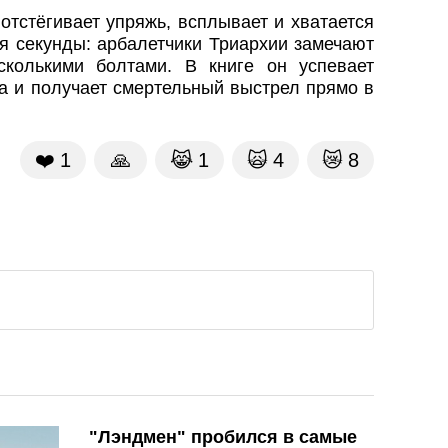
тстёгивает упряжь, всплывает и хватается
ся секунды: арбалетчики Триархии замечают
колькими болтами. В книге он успевает
а и получает смертельный выстрел прямо в
❤️
1
🙏
😹
1
🙀
4
😿
8
"Лэндмен" пробился в самые