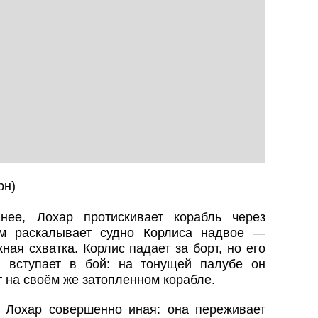
рн)
нее, Лохар протискивает корабль через
ом раскалывает судно Корлиса надвое —
ая схватка. Корлис падает за борт, но его
 вступает в бой: на тонущей палубе он
т на своём же затопленном корабле.
 Лохар совершенно иная: она переживает