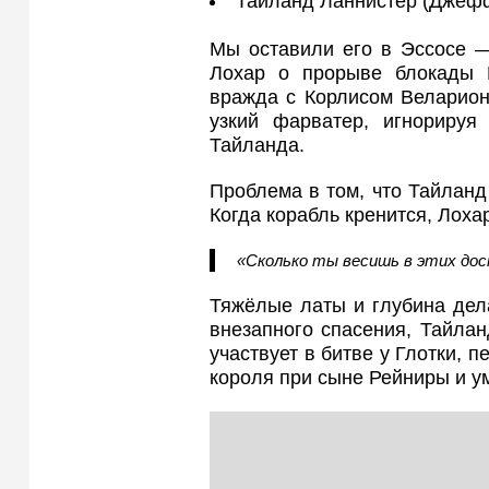
Тайланд Ланнистер (Джеф
Мы оставили его в Эссосе 
Лохар о прорыве блокады 
вражда с Корлисом Веларионо
узкий фарватер, игнорируя
Тайланда.
Проблема в том, что Тайланд
Когда корабль кренится, Лоха
«Сколько ты весишь в этих дос
Тяжёлые латы и глубина дел
внезапного спасения, Тайлан
участвует в битве у Глотки, 
короля при сыне Рейниры и ум