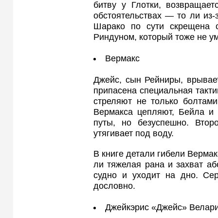
битву у Глотки, возвращает
обстоятельствах — то ли из‑з
Шарако по сути скрещена 
Риндуном, который тоже не ум
Вермакс
Джейс, сын Рейниры, врывае
припасена специальная такти
стреляют не только болтам
Вермакса цепляют, Бейла и 
путы, но безуспешно. Втор
утягивает под воду.
В книге детали гибели Вермак
ли тяжелая рана и захват а
судно и уходит на дно. Сер
дословно.
Джейкэрис «Джейс» Велари