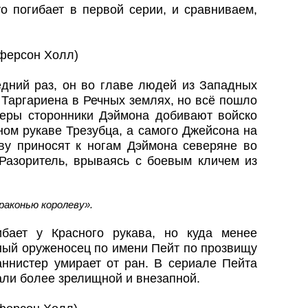
о погибает в первой серии, и сравниваем,
ферсон Холл)
едний раз, он во главе людей из Западных
Таргариена в Речных землях, но всё пошло
ьеры сторонники Дэймона добивают войско
ном рукаве Трезубца, а самого Джейсона на
ову приносят к ногам Дэймона северяне во
Разоритель, врываясь с боевым кличем из
раконью королеву».
бает у Красного рукава, но куда менее
ный оруженосец по имени Пейт по прозвищу
аннистер умирает от ран. В сериале Пейта
али более зрелищной и внезапной.