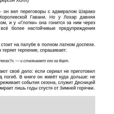
ферсон Холл)
— он вел переговоры с адмиралом Шарако
Королевской Гавани. Но у Лохар давняя
м, и у «Глотки» она гонится за ним через
 всё более настойчивые предупреждения
 стоит на палубе в полном латном доспехе.
р теряет терпение, спрашивает:
пехах?», — и сталкивает его за борт.
ают своё дело: если сериал не приготовил
д погиб. В книге он живёт куда дольше: не
переживает события сезона, служит Десницей
ирает лишь годы спустя от Зимней горячки.