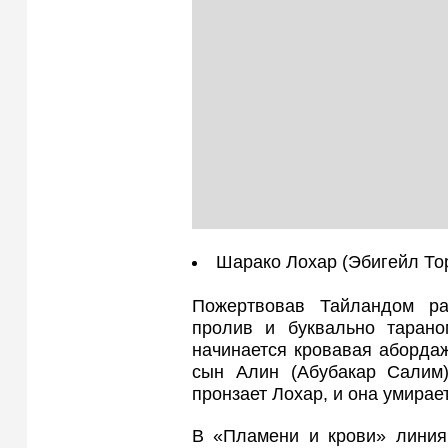
Шарако Лохар (Эбигейл То
Пожертвовав Тайландом ра
пролив и буквально таран
начинается кровавая абордажн
сын Алин (Абубакар Салим)
пронзает Лохар, и она умирае
В «Пламени и крови» линия