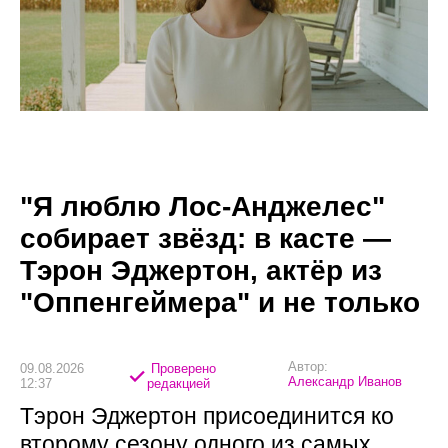
"Я люблю Лос-Анджелес"
собирает звёзд: в касте —
Тэрон Эджертон, актёр из
"Оппенгеймера" и не только
Автор:
09.08.2026
Проверено
Александр Иванов
12:37
редакцией
Тэрон Эджертон присоединится ко
второму сезону одного из самых