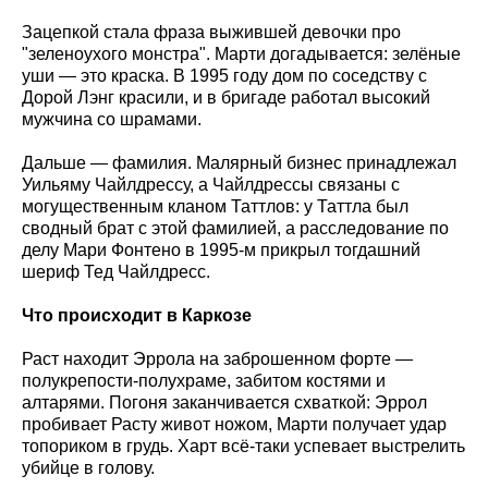
Зацепкой стала фраза выжившей девочки про
"зеленоухого монстра". Марти догадывается: зелёные
уши — это краска. В 1995 году дом по соседству с
Дорой Лэнг красили, и в бригаде работал высокий
мужчина со шрамами.
Дальше — фамилия. Малярный бизнес принадлежал
Уильяму Чайлдрессу, а Чайлдрессы связаны с
могущественным кланом Таттлов: у Таттла был
сводный брат с этой фамилией, а расследование по
делу Мари Фонтено в 1995-м прикрыл тогдашний
шериф Тед Чайлдресс.
Что происходит в Каркозе
Раст находит Эррола на заброшенном форте —
полукрепости-полухраме, забитом костями и
алтарями. Погоня заканчивается схваткой: Эррол
пробивает Расту живот ножом, Марти получает удар
топориком в грудь. Харт всё-таки успевает выстрелить
убийце в голову.