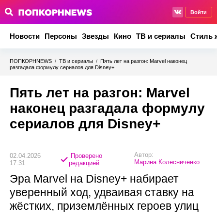
Войти
Новости
Персоны
Звезды
Кино
ТВ и сериалы
Стиль 
ПОПКОРНNEWS
/
ТВ и сериалы
/
Пять лет на разгон: Marvel наконец
разгадала формулу сериалов для Disney+
Пять лет на разгон: Marvel
наконец разгадала формулу
сериалов для Disney+
Автор:
02.04.2026
Проверено
Марина Колесниченко
17:31
редакцией
Эра Marvel на Disney+ набирает
уверенный ход, удваивая ставку на
жёстких, приземлённых героев улиц