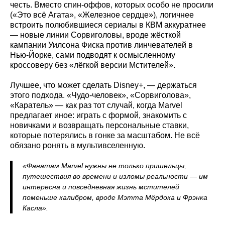
честь. Вместо спин‑оффов, которых особо не просили
(«Это всё Агата», «Железное сердце»), логичнее
встроить полюбившиеся сериалы в КВМ аккуратнее
— новые линии Сорвиголовы, вроде жёсткой
кампании Уилсона Фиска против линчевателей в
Нью‑Йорке, сами подводят к осмысленному
кроссоверу без «лёгкой версии Мстителей».
Лучшее, что может сделать Disney+, — держаться
этого подхода. «Чудо‑человек», «Сорвиголова»,
«Каратель» — как раз тот случай, когда Marvel
предлагает иное: играть с формой, знакомить с
новичками и возвращать персональные ставки,
которые потерялись в гонке за масштабом. Не всё
обязано ронять в мультивселенную.
«Фанатам Marvel нужны не только пришельцы,
путешествия во времени и изломы реальности — им
интересна и повседневная жизнь мстителей
поменьше калибром, вроде Мэтта Мёрдока и Фрэнка
Касла».