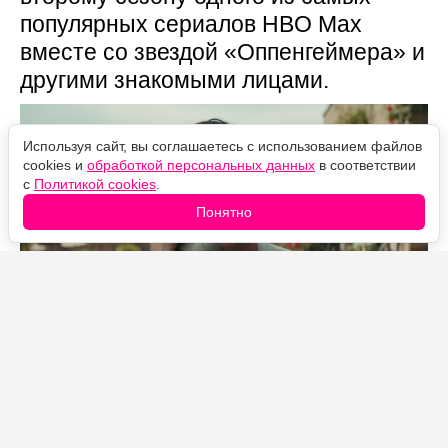
популярных сериалов HBO Max
вместе со звездой «Оппенгеймера» и
другими знакомыми лицами.
Используя сайт, вы соглашаетесь с использованием файлов
cookies и
обработкой персональных данных
в соответствии
с
Политикой cookies
.
Понятно
Источник фото: Legion-Media
Съёмки второго сезона «Я люблю Лос-Анджелес» уже
идут в Лос-Анджелесе, и Эджертон присоединился к
проекту не в одиночку — вместе с ним в списке