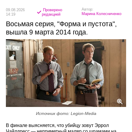
Автор:
09.08.2026
Проверено
Марина Колесниченко
14:19
редакцией
Восьмая серия, "Форма и пустота",
вышла 9 марта 2014 года.
Источник фото: Legion-Media
В финале выясняется, что убийцу зовут Эррол
Чайлдресс — неприметный маляр со шрамами на