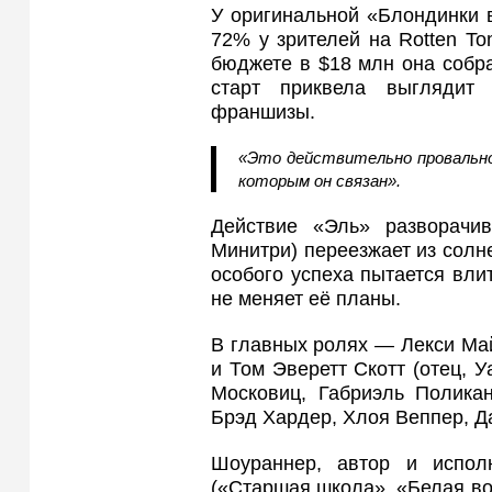
У оригинальной «Блондинки 
72% у зрителей на Rotten To
бюджете в $18 млн она собр
старт приквела выглядит
франшизы.
«Это действительно провально,
которым он связан».
Действие «Эль» разворачи
Минитри) переезжает из солн
особого успеха пытается вли
не меняет её планы.
В главных ролях — Лекси Май
и Том Эверетт Скотт (отец, У
Московиц, Габриэль Поликан
Брэд Хардер, Хлоя Веппер, Д
Шоураннер, автор и испо
(«Старшая школа», «Белая в