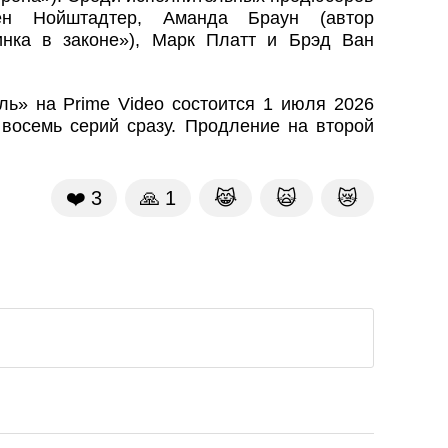
н Нойштадтер, Аманда Браун (автор
инка в законе»), Марк Платт и Брэд Ван
ль» на Prime Video состоится 1 июля 2026
восемь серий сразу. Продление на второй
❤️
3
🙏
1
😹
🙀
😿