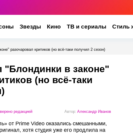
соны
Звезды
Кино
ТВ и сериалы
Стиль 
оне" разочаровал критиков (но всё-таки получил 2 сезон)
 "Блондинки в законе"
итиков (но всё-таки
)
верено редакцией
Автор:
Александр Иванов
ь» от Prime Video оказались смешанными,
ригинал, хотя студия уже его продлила на