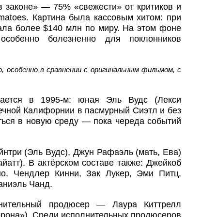
в законе» — 75% «свежести» от критиков и
matoes. Картина была кассовым хитом: при
ала более $140 млн по миру. На этом фоне
 особенно болезненно для поклонников
 особенно в сравнении с оригинальным фильмом, с
вается в 1995‑м: юная Эль Вудс (Лекси
ечной Калифорнии в пасмурный Сиэтл и без
ться в новую среду — пока череда событий
нтри (Эль Вудс), Джун Рафаэль (мать, Ева)
айатт). В актёрском составе также: Джейкоб
о, Чендлер Кинни, Зак Лукер, Эми Питц,
аниэль Чанд.
лнительный продюсер — Лаура Киттрелл
орона»). Среди исполнительных продюсеров