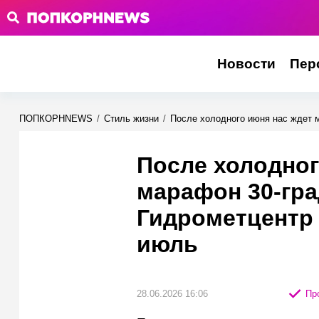
Новости
Пер
ПОПКОРНNEWS
/
Стиль жизни
/
После холодного июня нас ждет 
После холодног
марафон 30-гр
Гидрометцентр 
июль
28.06.2026 16:06
Про