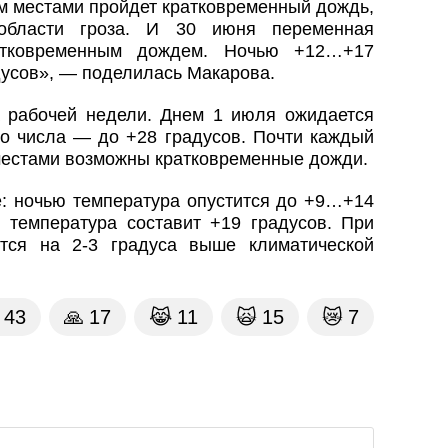
ем местами пройдет кратковременный дождь,
области гроза. И 30 июня переменная
ратковременным дождем. Ночью +12…+17
дусов», — поделилась Макарова.
 рабочей недели. Днем 1 июля ожидается
го числа — до +28 градусов. Почти каждый
местами возможны кратковременные дожди.
: ночью температура опустится до +9…+14
 температура составит +19 градусов. При
утся на 2-3 градуса выше климатической
43
🙏
17
😹
11
🙀
15
😿
7