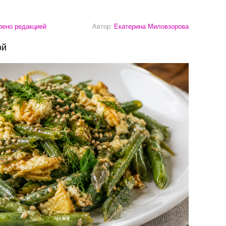
ено редакцией
Автор:
Екатерина Миловзорова
ой