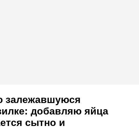
ю залежавшуюся
зилке: добавляю яйца
ется сытно и