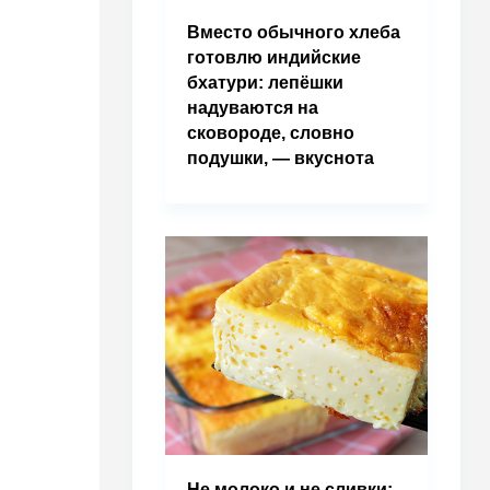
Вместо обычного хлеба
готовлю индийские
бхатури: лепёшки
надуваются на
сковороде, словно
подушки, — вкуснота
Не молоко и не сливки: