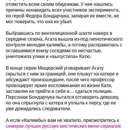
отомстить всем своим обидчикам. У нее нашлись
причины ненавидеть всех участников эксперимента,
но герой Федора Бондарчука, запирая их вместе, не
мог поверить, что она их убьет.
Выбравшись по вентиляционной шахте наверх в
середине сезона, Агата вышла из-под гипнотического
контроля мелодии калимбы, а потому расправилась с
оставшимися внизу соседями по несчастью,
уничтожила улики и «выпустила» Катю.
В конце серии Мещерский уговаривает Агату
скрыться с ним за границей, они плывут на катере и
обсуждают произошедшее, после чего профессор
провоцирует яркие воспоминания из жизни Кати,
заставляя ее прийти в себя и… сдаться полиции.
Персонаж Бондарчука пытался отговорить девушку,
но она спрыгнула с катера и уплыла к пирсу, где ее
уже дожидались следователи.
А если «Калимбы» вам не хватило, присмотритесь к
семерке лучших русских мистических мини-сериалов