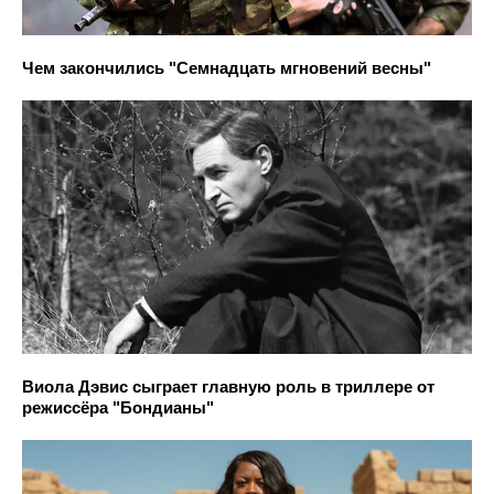
Чем закончились "Семнадцать мгновений весны"
Виола Дэвис сыграет главную роль в триллере от
режиссёра "Бондианы"