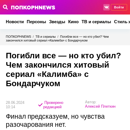
Войти
Новости
Персоны
Звезды
Кино
ТВ и сериалы
Стиль 
ПОПКОРНNEWS
/
ТВ и сериалы
/
Погибли все — но кто убил? Чем
закончился хитовый сериал «Калимба» с Бондарчуком
Погибли все — но кто убил?
Чем закончился хитовый
сериал «Калимба» с
Бондарчуком
Автор:
28.06.2024
Проверено
Алексей Плеткин
10:14
редакцией
Финал предсказуем, но чувства
разочарования нет.