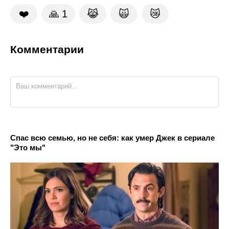
❤️
🙏
1
😹
🙀
😿
Комментарии
Спас всю семью, но не себя: как умер Джек в сериале
"Это мы"