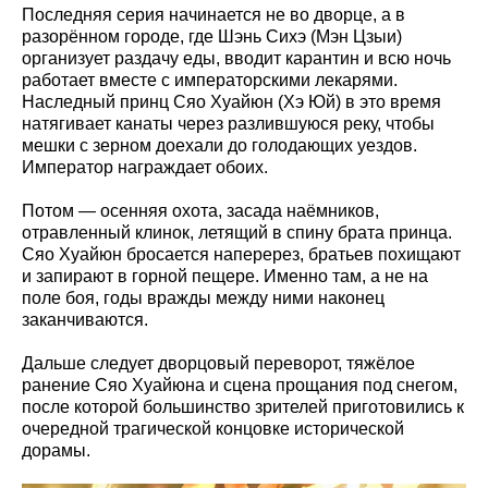
Последняя серия начинается не во дворце, а в
разорённом городе, где Шэнь Сихэ (Мэн Цзыи)
организует раздачу еды, вводит карантин и всю ночь
работает вместе с императорскими лекарями.
Наследный принц Сяо Хуайюн (Хэ Юй) в это время
натягивает канаты через разлившуюся реку, чтобы
мешки с зерном доехали до голодающих уездов.
Император награждает обоих.
Потом — осенняя охота, засада наёмников,
отравленный клинок, летящий в спину брата принца.
Сяо Хуайюн бросается наперерез, братьев похищают
и запирают в горной пещере. Именно там, а не на
поле боя, годы вражды между ними наконец
заканчиваются.
Дальше следует дворцовый переворот, тяжёлое
ранение Сяо Хуайюна и сцена прощания под снегом,
после которой большинство зрителей приготовились к
очередной трагической концовке исторической
дорамы.