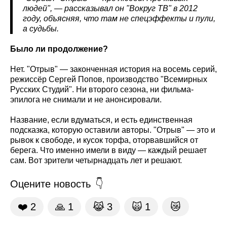
людей", — рассказывал он "Вокруг ТВ" в 2012
году, объясняя, что там не спецэффекты и пули,
а судьбы.
Было ли продолжение?
Нет. "Отрыв" — законченная история на восемь серий,
режиссёр Сергей Попов, производство "Всемирных
Русских Студий". Ни второго сезона, ни фильма-
эпилога не снимали и не анонсировали.
Название, если вдуматься, и есть единственная
подсказка, которую оставили авторы. "Отрыв" — это и
рывок к свободе, и кусок торфа, оторвавшийся от
берега. Что именно имели в виду — каждый решает
сам. Вот зрители четырнадцать лет и решают.
Оцените новость
❤️
2
🙏
1
😹
3
🙀
1
😿