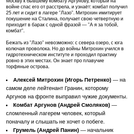
Москву к бывшему комбату Аргунову, который на
войне спас его от расстрела, и узнаёт: комбат получил
25 лет и сидит в лагере "Лазо". Митрохин имитирует
покушение на Сталина, получает свою четвертную и
приходит в барак с одной фразой — "А я за тобой,
комбат".
Бежать из "Лазо" невозможно: с севера озеро, с юга
колючая проволока. Но до войны Митрохин учился в
гидротехническом институте и проходил практику
ровно в этих местах. Он знает про плавучие
торфяные острова.
Алексей Митрохин (Игорь Петренко)
— на
самом деле лейтенант Гранин, которому
Аргунов на фронте выправил чужие документы.
Комбат Аргунов (Андрей Смоляков)
—
сломленный лагерем человек, который
поначалу и слышать не хочет о побеге.
Грумель (Андрей Панин)
— начальник