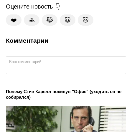
Оцените новость
❤️
🙏
😹
🙀
😿
Комментарии
Почему Стив Карелл покинул "Офис" (уходить он не
собирался)