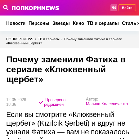
Войти
Новости
Персоны
Звезды
Кино
ТВ и сериалы
Стиль 
ПОПКОРНNEWS
/
ТВ и сериалы
/
Почему заменили Фатиха в сериале
«Клюквенный щербет»
Почему заменили Фатиха в
сериале «Клюквенный
щербет»
Автор:
12.05.2026
Проверено
Марина Колесниченко
18:36
редакцией
Если вы смотрите «Клюквенный
щербет» (Kızılcık Şerbeti) и вдруг не
узнали Фатиха — вам не показалось.