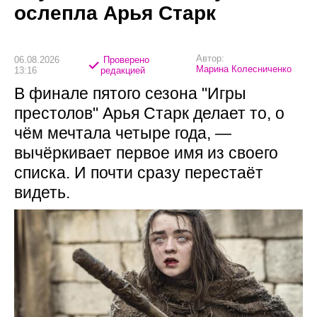
ослепла Арья Старк
Автор:
06.08.2026
Проверено
Марина Колесниченко
13:16
редакцией
В финале пятого сезона "Игры
престолов" Арья Старк делает то, о
чём мечтала четыре года, —
вычёркивает первое имя из своего
списка. И почти сразу перестаёт
видеть.