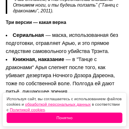
Отнимем ноги, и ты будешь ползать" ("Танец с
драконами", 2011).
Три версии — какая верна
Сериальная
— маска, использованная без
подготовки, отравляет Арью, и это прямое
следствие самовольного убийства Трэнта.
Книжная, наказание
— в "Танце с
драконами" Арья слепнет после того, как
убивает дезертира Ночного Дозора Дареона,
тоже по собственной воле. Полгода ей дают
питьё, лишающее зрения.
Используя сайт, вы соглашаетесь с использованием файлов
Книжная, испытание
— есть и версия, что
cookies и
обработкой персональных данных
в соответствии
слепота обязательна для всех послушников.
с
Политикой cookies
.
Бродяжка объясняет Арье, что на стене у
Понятно
храмовой лестницы есть незаметные глазу