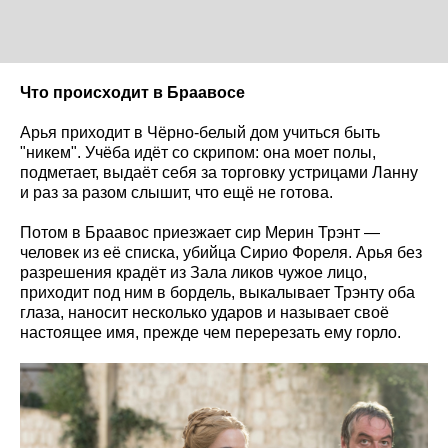
Что происходит в Браавосе
Арья приходит в Чёрно-белый дом учиться быть
"никем". Учёба идёт со скрипом: она моет полы,
подметает, выдаёт себя за торговку устрицами Ланну
и раз за разом слышит, что ещё не готова.
Потом в Браавос приезжает сир Мерин Трэнт —
человек из её списка, убийца Сирио Фореля. Арья без
разрешения крадёт из Зала ликов чужое лицо,
приходит под ним в бордель, выкалывает Трэнту оба
глаза, наносит несколько ударов и называет своё
настоящее имя, прежде чем перерезать ему горло.