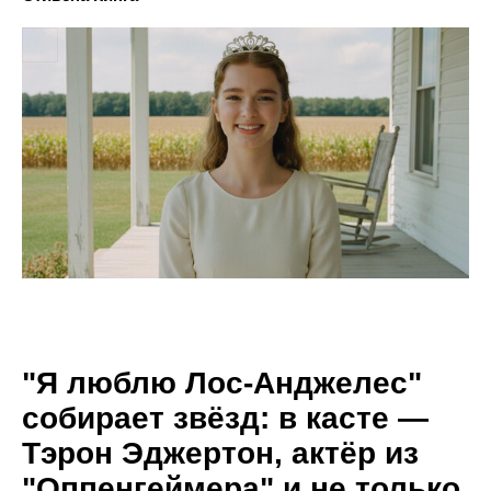
"Я люблю Лос-Анджелес"
собирает звёзд: в касте —
Тэрон Эджертон, актёр из
"Оппенгеймера" и не только