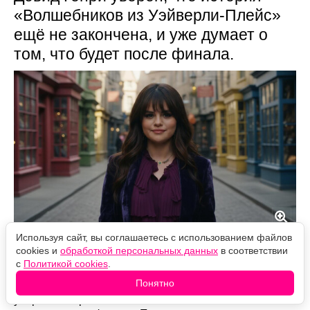
«Волшебников из Уэйверли-Плейс»
ещё не закончена, и уже думает о
том, что будет после финала.
Используя сайт, вы соглашаетесь с использованием файлов
Источник фото: Legion-Media
cookies и
обработкой персональных данных
в соответствии
с
Политикой cookies
.
Дэвид Генри, сыгравший Джастина Руссо и
Понятно
выступивший исполнительным продюсером сериала,
уверен: история семейства волшебников может не