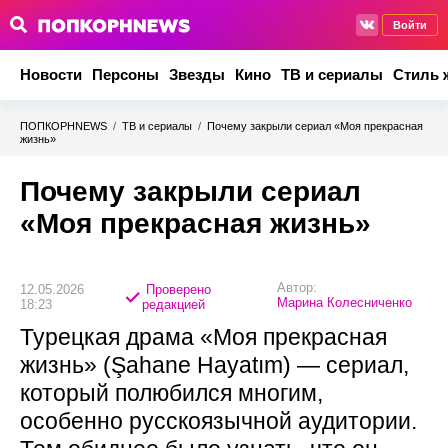
Войти
Новости
Персоны
Звезды
Кино
ТВ и сериалы
Стиль 
ПОПКОРНNEWS
/
ТВ и сериалы
/
Почему закрыли сериал «Моя прекрасная
жизнь»
Почему закрыли сериал
«Моя прекрасная жизнь»
Автор:
12.05.2026
Проверено
Марина Колесниченко
18:23
редакцией
Турецкая драма «Моя прекрасная
жизнь» (Şahane Hayatım) — сериал,
который полюбился многим,
особенно русскоязычной аудитории.