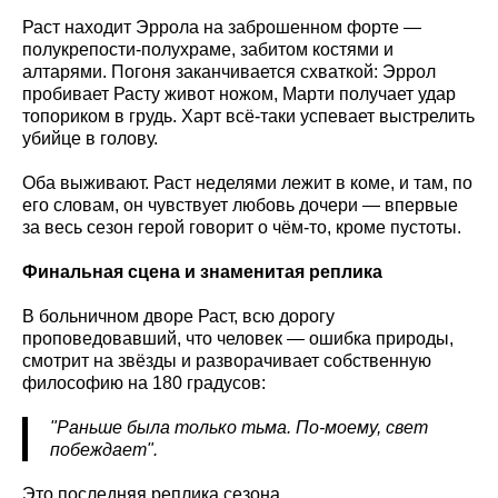
Раст находит Эррола на заброшенном форте —
полукрепости-полухраме, забитом костями и
алтарями. Погоня заканчивается схваткой: Эррол
пробивает Расту живот ножом, Марти получает удар
топориком в грудь. Харт всё-таки успевает выстрелить
убийце в голову.
Оба выживают. Раст неделями лежит в коме, и там, по
его словам, он чувствует любовь дочери — впервые
за весь сезон герой говорит о чём-то, кроме пустоты.
Финальная сцена и знаменитая реплика
В больничном дворе Раст, всю дорогу
проповедовавший, что человек — ошибка природы,
смотрит на звёзды и разворачивает собственную
философию на 180 градусов:
"Раньше была только тьма. По-моему, свет
побеждает".
Это последняя реплика сезона.