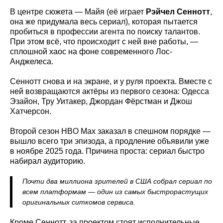
В центре сюжета — Майя (её играет
Рэйчел Сеннотт
,
она же придумала весь сериал), которая пытается
пробиться в профессии агента по поиску талантов.
При этом всё, что происходит с ней вне работы, —
сплошной хаос на фоне современного Лос-
Анджелеса.
Сеннотт снова и на экране, и у руля проекта. Вместе с
ней возвращаются актёры из первого сезона: Одесса
Эзайон, Тру Уитакер, Джордан Фёрстман и Джош
Хатчерсон.
Второй сезон HBO Max заказал в спешном порядке —
вышло всего три эпизода, а продление объявили уже
в ноябре 2025 года. Причина проста: сериал быстро
набирал аудиторию.
Почти два миллиона зрителей в США собрал сериал по
всем платформам — один из самых быстрорастущих
оригинальных ситкомов сервиса.
Кроме Сеннотт, за проектом стоят исполнительные