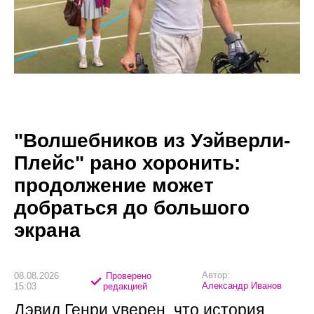
"Волшебников из Уэйверли-
Плейс" рано хоронить:
продолжение может
добраться до большого
экрана
Автор:
08.08.2026
Проверено
Александр Иванов
15:03
редакцией
Дэвид Генри уверен, что история