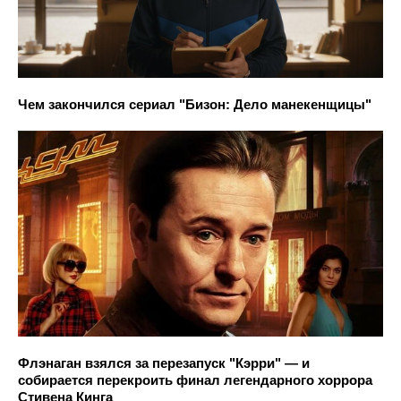
Чем закончился сериал "Бизон: Дело манекенщицы"
Флэнаган взялся за перезапуск "Кэрри" — и
собирается перекроить финал легендарного хоррора
Стивена Кинга