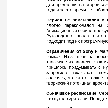
для продления на второй сез
года и за это время не набра
Сериал не вписывался в
плотно переключался на р
Анимационный сериал про суп
Руководство канала в итоге
подходит под их программную
Ограничения от Sony
и Mar
рамках. Из-за прав на перс
классических злодеев из ком
пришлось придумывать с ну
запретило показывать по
опасаясь, что это оттолкнёт
творческий потенциал проекта
Сбивчивое расписание.
Сери
что путало зрителей. Порядок