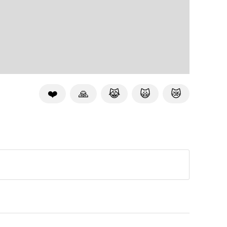
❤️
🙏
😹
🙀
😿