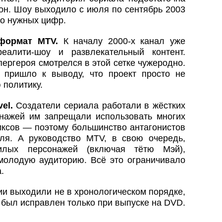
он. Шоу выходило с июля по сентябрь 2003
ло нужных цифр.
 формат MTV
.
К началу 2000-х канал уже
еалити-шоу и развлекательный контент.
ергероя смотрелся в этой сетке чужеродно.
 пришло к выводу, что проект просто не
 политику.
vel
.
Создатели сериала работали в жёстких
онажей им запрещали использовать многих
иксов — поэтому большинство антагонистов
ля. А руководство MTV, в свою очередь,
жилых персонажей (включая тётю Мэй),
 молодую аудиторию. Всё это ограничивало
.
и выходили не в хронологическом порядке,
 был исправлен только при выпуске на DVD.