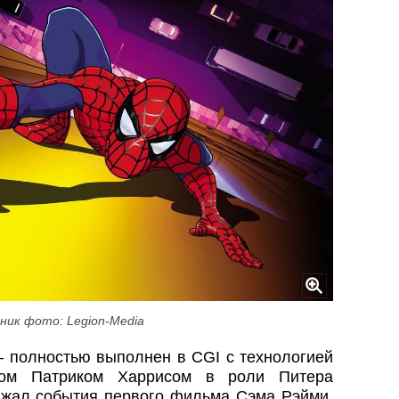
ник фото: Legion-Media
 полностью выполнен в CGI с технологией
илом Патриком Харрисом в роли Питера
лжал события первого фильма Сэма Рэйми.