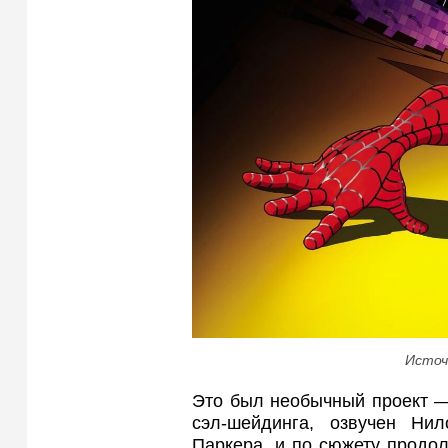
Источ
Это был необычный проект —
сэл-шейдинга, озвучен Н
Паркера, и по сюжету продо