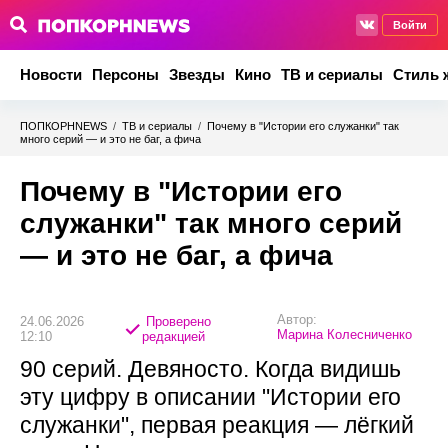
Войти
Новости
Персоны
Звезды
Кино
ТВ и сериалы
Стиль 
ПОПКОРНNEWS
/
ТВ и сериалы
/
Почему в "Истории его служанки" так
много серий — и это не баг, а фича
Почему в "Истории его
служанки" так много серий
— и это не баг, а фича
Автор:
24.06.2026
Проверено
Марина Колесниченко
12:10
редакцией
90 серий. Девяносто. Когда видишь
эту цифру в описании "Истории его
служанки", первая реакция — лёгкий