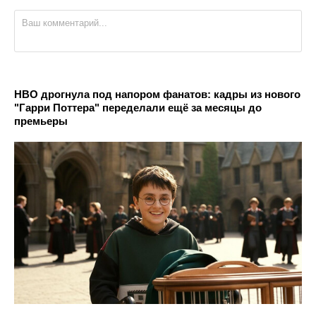
по 5-бальной системе) и, главное, - юмор
(тонкий аристократический сарказм и
простой народный)!
Особенно долго смеялся на фразой
Муратова: "Я встретил Вас и всё былое..."!
Или мне ... послышалось...
Не помню уже точно, но напомню, тем, кто
HBO дрогнула под напором фанатов: кадры из нового
не понял мой акцент: события
"Гарри Поттера" переделали ещё за месяцы до
разворачиваются в ближайшие
премьеры
послевоенные годы Отечественной войны
1812 г.
Фёдору Тютчеву исполнилось 10 лет...
Но всё равно, - сериал отличный!