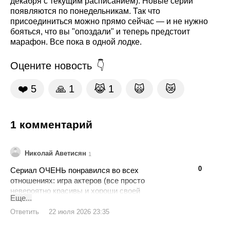
декабря с текущим расписанием). Новые серии
появляются по понедельникам. Так что
присоединиться можно прямо сейчас — и не нужно
бояться, что вы "опоздали" и теперь предстоит
марафон. Все пока в одной лодке.
Оцените новость
❤️
5
🙏
1
😹
1
🙀
😿
1 комментарий
Николай Аветисян
1
👍
👎
0
Сериал ОЧЕНЬ понравился во всех
отношениях: игра актеров (все просто
невероятно красивы и хороши своей
Еще...
честной игрой), сюжет (очень
неспецифический и довольно-таки
Ответить
22 июля 2026 23:35
непредсказуемый), красота интерьера (5+