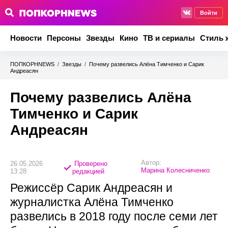
Войти
Новости
Персоны
Звезды
Кино
ТВ и сериалы
Стиль 
ПОПКОРНNEWS
/
Звезды
/
Почему развелись Алёна Тимченко и Сарик
Андреасян
Почему развелись Алёна
Тимченко и Сарик
Андреасян
Автор:
26.05.2026
Проверено
Марина Колесниченко
13:28
редакцией
Режиссёр Сарик Андреасян и
журналистка Алёна Тимченко
развелись в 2018 году после семи лет