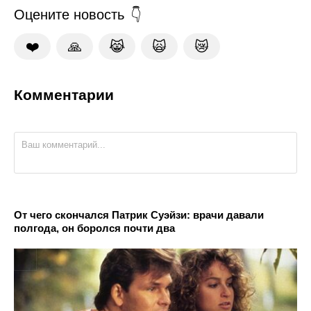
Оцените новость
❤️
🙏
😹
🙀
😿
Комментарии
От чего скончался Патрик Суэйзи: врачи давали
полгода, он боролся почти два