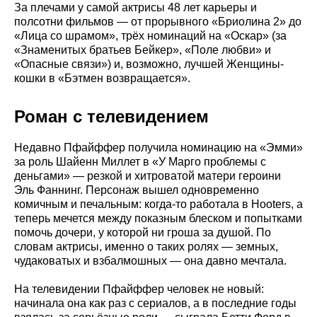
За плечами у самой актрисы 48 лет карьеры и
полсотни фильмов — от прорывного «Бриолина 2» до
«Лица со шрамом», трёх номинаций на «Оскар» (за
«Знаменитых братьев Бейкер», «Поле любви» и
«Опасные связи») и, возможно, лучшей Женщины-
кошки в «Бэтмен возвращается».
Роман с телевидением
Недавно Пфайффер получила номинацию на «Эмми»
за роль Шайенн Миллет в «У Марго проблемы с
деньгами» — резкой и хитроватой матери героини
Эль Фаннинг. Персонаж вышел одновременно
комичным и печальным: когда-то работала в Hooters, а
теперь мечется между показным блеском и попытками
помочь дочери, у которой ни гроша за душой. По
словам актрисы, именно о таких ролях — земных,
чудаковатых и взбалмошных — она давно мечтала.
На телевидении Пфайффер человек не новый:
начинала она как раз с сериалов, а в последние годы