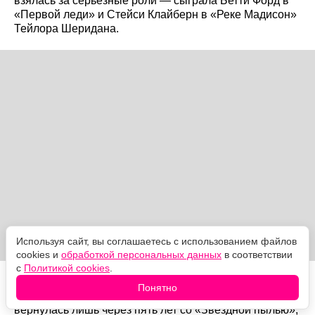
взялась за серьёзные роли — сыграла Бетти Форд в
«Первой леди» и Стейси Клайберн в «Реке Мадисон»
Тейлора Шеридана.
Используя сайт, вы соглашаетесь с использованием файлов
cookies и
обработкой персональных данных
в соответствии
с
Политикой cookies
.
Известна она и своими долгими паузами. В 2002 году
Понятно
актриса фактически ушла из профессии ради детей и
вернулась лишь через пять лет со «Звёздной пылью»,