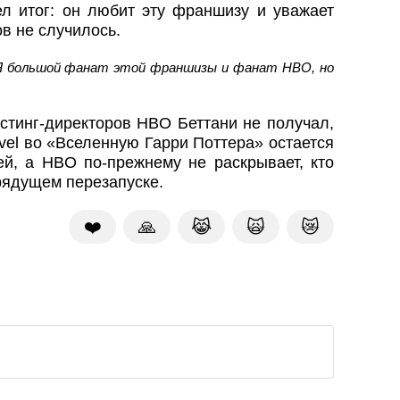
ел итог: он любит эту франшизу и уважает
ов не случилось.
 Я большой фанат этой франшизы и фанат HBO, но
стинг-директоров HBO Беттани не получал,
vel во «Вселенную Гарри Поттера» остается
ей, а HBO по-прежнему не раскрывает, кто
рядущем перезапуске.
❤️
🙏
😹
🙀
😿