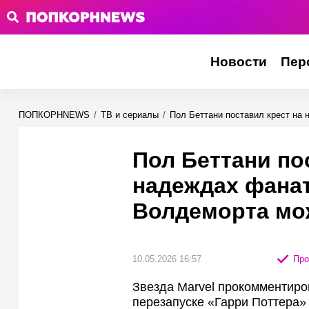
Новости
Пер
ПОПКОРНNEWS
/
ТВ и сериалы
/
Пол Беттани поставил крест на
Пол Беттани по
надеждах фанат
Волдеморта мо
10.05.2026 16:57
Про
Звезда Marvel прокомментиро
перезапуске «Гарри Поттера» 