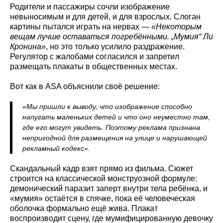
Родители и пассажиры сочли изображение
невыносимым и для детей, и для взрослых. Слоган
картины пытался играть на нервах —
«Некоторым
вещам лучше оставаться погребёнными. „Мумия“ Ли
Кронина»
, но это только усилило раздражение.
Регулятор с жалобами согласился и запретил
размещать плакаты в общественных местах.
Вот как в ASA объяснили своё решение:
«Мы пришли к выводу, что изображение способно
напугать маленьких детей и что оно неуместно там,
где его могут увидеть. Поэтому реклама признана
непригодной для размещения на улице и нарушающей
рекламный кодекс».
Скандальный кадр взят прямо из фильма. Сюжет
строится на классической монструозной формуле:
демонический паразит заперт внутри тела ребёнка, и
«мумия» остаётся в спячке, пока её человеческая
оболочка формально ещё жива. Плакат
воспроизводит сцену, где мумифицированную девочку