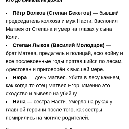
Кто до финала не дожил
Пётр Волков (Степан Бекетов)
— бывший
председатель колхоза и муж Насти. Заслонил
Матвея от Степана и умер на глазах у сына
Коли.
Степан Лыков (Василий Молодцов)
—
брат Матвея, предатель и полицай, всю войну и
все послевоенные годы прятавшийся по лесам.
Арестован и приговорён к высшей мере.
Нюра
— дочь Матвея. Убита в лесу камнем,
как когда-то отец Матвея Егор. Именно это
сходство и вывело на убийцу.
Нина
— сестра Насти. Умерла на руках у
главной героини после того, как сёстры
помирились на могиле родителей.