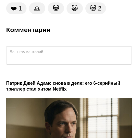
❤️
1
🙏
😹
🙀
😿
2
Комментарии
Патрик Джей Адамс снова в деле: его 6-серийный
триллер стал хитом Netflix