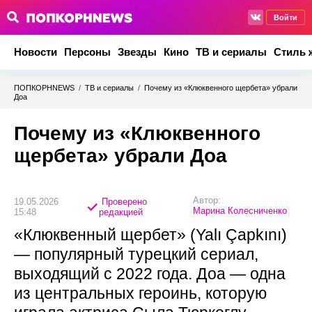
Войти
Новости
Персоны
Звезды
Кино
ТВ и сериалы
Стиль 
ПОПКОРНNEWS
/
ТВ и сериалы
/
Почему из «Клюквенного щербета» убрали
Доа
Почему из «Клюквенного
щербета» убрали Доа
Автор:
19.05.2026
Проверено
Марина Колесниченко
15:48
редакцией
«Клюквенный щербет» (Yalı Çapkını)
— популярный турецкий сериал,
выходящий с 2022 года. Доа — одна
из центральных героинь, которую