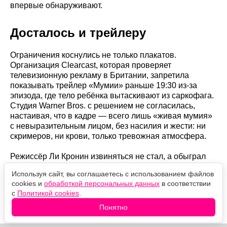
впервые обнаруживают.
Досталось и трейлеру
Ограничения коснулись не только плакатов.
Организация Clearcast, которая проверяет
телевизионную рекламу в Британии, запретила
показывать трейлер «Мумии» раньше 19:30 из-за
эпизода, где тело ребёнка вытаскивают из саркофага.
Студия Warner Bros. с решением не согласилась,
настаивая, что в кадре — всего лишь «живая мумия»
с невыразительным лицом, без насилия и жести: ни
скримеров, ни крови, только тревожная атмосфера.
Режиссёр Ли Кронин извиняться не стал, а обыграл
ситуацию в соцсетях и заодно прорекламировал
Используя сайт, вы соглашаетесь с использованием файлов
стриминг:
cookies и
обработкой персональных данных
в соответствии
с
Политикой cookies
.
«Не хочу портить веселье, но она уже у вас дома, на
Понятно
HBO Max».