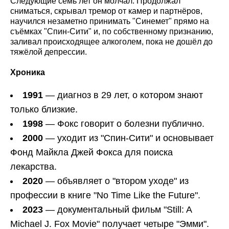
Следующие семь лет он молчал. Продолжал
сниматься, скрывал тремор от камер и партнёров,
научился незаметно принимать "Синемет" прямо на
съёмках "Спин-Сити" и, по собственному признанию,
заливал происходящее алкоголем, пока не дошёл до
тяжёлой депрессии.
Хроника
1991
— диагноз в 29 лет, о котором знают
только близкие.
1998
— Фокс говорит о болезни публично.
2000
— уходит из "Спин-Сити" и основывает
Фонд Майкла Джей Фокса для поиска
лекарства.
2020
— объявляет о "втором уходе" из
профессии в книге "No Time Like the Future".
2023
— документальный фильм "Still: A
Michael J. Fox Movie" получает четыре "Эмми".