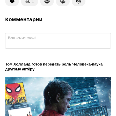
❤️
🙏
1
😹
🙀
😿
Комментарии
Том Холланд готов передать роль Человека-паука
другому актёру