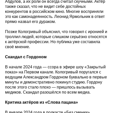
Абдулов, а их роли он всегда считал скучными. Актёр
также сказал, что не видит себе достойных
конкурентов в российском кино. Многие восприняли
это как самонадеянность. Леонид Ярмольник в ответ
прямо назвал его дураком.
Позже Кологривый объяснил, что говорил с иронией и
троллил людей, которые слишком серьёзно относятся
к актёрской профессии. Но публика уже составила
своё мнение.
Скандал с Гордоном
В начале 2024 года — ссора в эфире шоу «Закрытый
показ» на Первом канале. Кологривый поругался с
ведущим Александром Гордоном буквально в первые
минуты и демонстративно покинул студию. Гордону
после этого стало плохо — пришлось вызывать
медиков. Скандал разошёлся по всем медиа.
Критика актёров из «Слова пацана»
В январе 2024 года в подкасте «Без сменки»