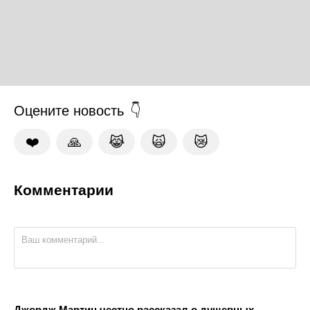
Оцените новость
❤️
🙏
😹
🙀
😿
Комментарии
Джордж Мартин честно рассказал о душевных