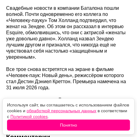
Свадебные новости в компании Баталона пошли
волной. Почти одновременно его коллега по
«Человеку-пауку» Том Холланд подтвердил, что
женат на Зендее. Об этом он рассказал в интервью
Esquire, обмолвившись, что они с актрисой «женаты
уже довольно давно». Холланд назвал Зендею
лучшим другом и признался, что никогда ещё не
чувствовал себя настолько «защищённым и
уверенным».
Все трое снова встретятся на экране в фильме
«Человек-паук: Новый день», режиссёром которого
стал Дестин Дэниел Креттон. Премьера намечена на
31 июля 2026 года.
Оцените новость
Используя сайт, вы соглашаетесь с использованием файлов
cookies и
обработкой персональных данных
в соответствии
❤️
🙏
😹
🙀
😿
с
Политикой cookies
.
Понятно
Комментарии