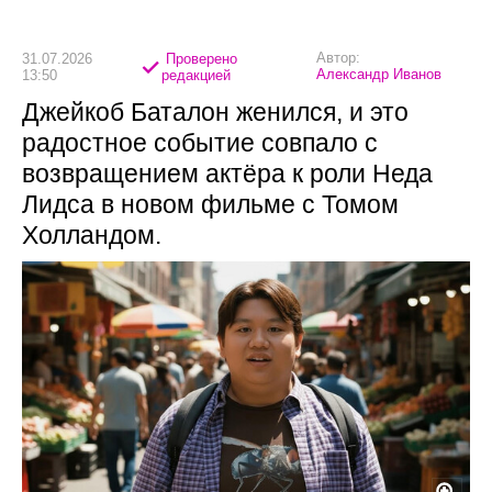
Автор:
31.07.2026
Проверено
Александр Иванов
13:50
редакцией
Джейкоб Баталон женился, и это
радостное событие совпало с
возвращением актёра к роли Неда
Лидса в новом фильме с Томом
Холландом.