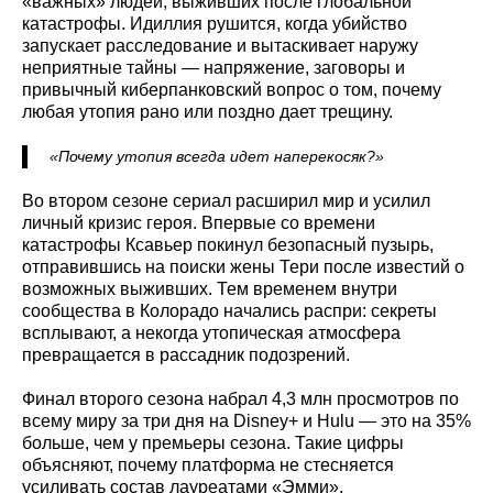
«важных» людей, выживших после глобальной
катастрофы. Идиллия рушится, когда убийство
запускает расследование и вытаскивает наружу
неприятные тайны — напряжение, заговоры и
привычный киберпанковский вопрос о том, почему
любая утопия рано или поздно дает трещину.
«Почему утопия всегда идет наперекосяк?»
Во втором сезоне сериал расширил мир и усилил
личный кризис героя. Впервые со времени
катастрофы Ксавьер покинул безопасный пузырь,
отправившись на поиски жены Тери после известий о
возможных выживших. Тем временем внутри
сообщества в Колорадо начались распри: секреты
всплывают, а некогда утопическая атмосфера
превращается в рассадник подозрений.
Финал второго сезона набрал 4,3 млн просмотров по
всему миру за три дня на Disney+ и Hulu — это на 35%
больше, чем у премьеры сезона. Такие цифры
объясняют, почему платформа не стесняется
усиливать состав лауреатами «Эмми».