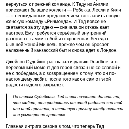
вернуться к прежней команде. К Теду из Англии
приезжают бывшие коллеги — Ребекка, Лесли и Кили
— с неожиданным предложением: возглавить новую
женскую команду «Ричмонда». И Тед вовсе не
хватается за эту идею — сначала он отказывает
наотрез. Ему требуется серьёзный внутренний
разговор с самим собой и откровенная беседа с
бывшей женой Мишель, прежде чем он бросает
налаженный канзасский быт и снова едет в Лондон.
Джейсон Судейкис рассказал изданию Deadline, что
переломный момент для героя связан не со славой и
не с победами, а с возвращением к тому, что он по-
настоящему любит, после того как он сам от этой
радости надолго закрылся.
По словам Судейкиса, Тед снова начинает делать то,
что любит, отгородившись от этой радости «по той
или иной причине», а истинную причину актёр оставил
«на усмотрение зрителя».
Главная интрига сезона в том, что теперь Тед