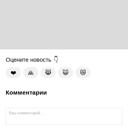
Оцените новость
❤️
🙏
😹
🙀
😿
Комментарии