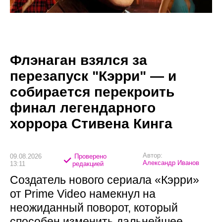
Флэнаган взялся за
перезапуск "Кэрри" — и
собирается перекроить
финал легендарного
хоррора Стивена Кинга
Автор:
09.08.2026
Проверено
Александр Иванов
13:11
редакцией
Создатель нового сериала «Кэрри»
от Prime Video намекнул на
неожиданный поворот, который
способен изменить дальнейшее