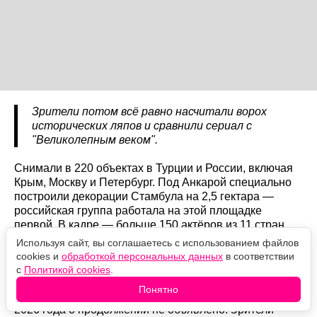
Зрители потом всё равно насчитали ворох
исторических ляпов и сравнили сериал с
"Великолепным веком".
Снимали в 220 объектах в Турции и России, включая
Крым, Москву и Петербург. Под Анкарой специально
построили декорации Стамбула на 2,5 гектара —
российская группа работала на этой площадке
первой. В кадре — больше 150 актёров из 11 стран.
Используя сайт, вы соглашаетесь с использованием файлов
Будет ли второй сезон
cookies и
обработкой персональных данных
в соответствии
с
Политикой cookies
.
Нет. "Янычар" задумывался как односезонный проект
Понятно
под конкретный исторический отрезок, и на август
2026 года о продолжении не объявлено. Зрители