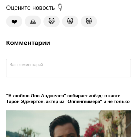
Оцените новость
❤️
🙏
😹
🙀
😿
Комментарии
"Я люблю Лос-Анджелес" собирает звёзд: в касте —
Тэрон Эджертон, актёр из "Оппенгеймера" и не только