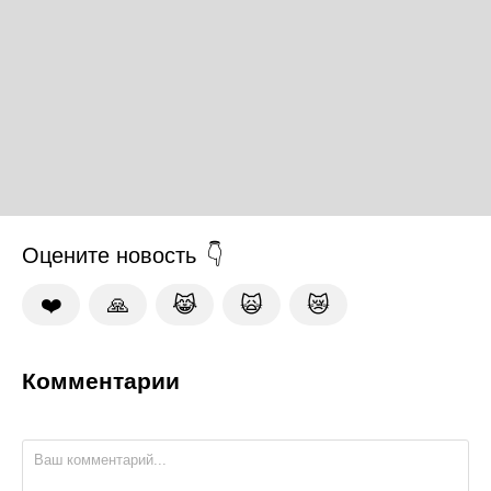
Оцените новость
❤️
🙏
😹
🙀
😿
Комментарии