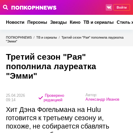
Войти
Новости
Персоны
Звезды
Кино
ТВ и сериалы
Стиль 
ПОПКОРНNEWS
/
ТВ и сериалы
/
Третий сезон "Рая" пополнила лауреатка
"Эмми"
Третий сезон "Рая"
пополнила лауреатка
"Эмми"
Автор:
25.04.2026
Проверено
Александр Иванов
09:14
редакцией
Хит Дэна Фогельмана на Hulu
готовится к третьему сезону и,
похоже, не собирается сбавлять