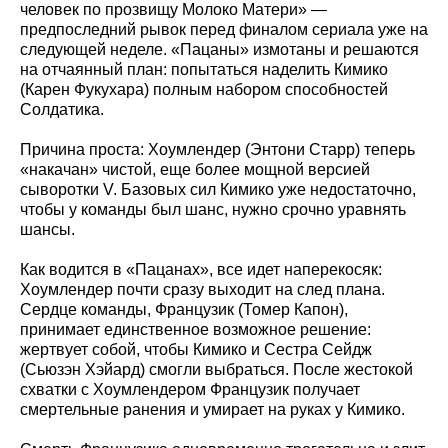
человек по прозвищу Молоко Матери» —
предпоследний рывок перед финалом сериала уже на
следующей неделе. «Пацаны» измотаны и решаются
на отчаянный план: попытаться наделить Кимико
(Карен Фукухара) полным набором способностей
Солдатика.
Причина проста: Хоумлендер (Энтони Старр) теперь
«накачан» чистой, еще более мощной версией
сыворотки V. Базовых сил Кимико уже недостаточно,
чтобы у команды был шанс, нужно срочно уравнять
шансы.
Как водится в «Пацанах», все идет наперекосяк:
Хоумлендер почти сразу выходит на след плана.
Сердце команды, Французик (Томер Капон),
принимает единственное возможное решение:
жертвует собой, чтобы Кимико и Сестра Сейдж
(Сьюзэн Хэйард) смогли выбраться. После жестокой
схватки с Хоумлендером Французик получает
смертельные ранения и умирает на руках у Кимико.