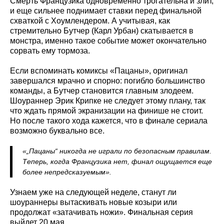
Смерть Французика одновременно трогательна и злит,
и еще сильнее поднимает ставки перед финальной
схваткой с Хоумлендером. А учитывая, как
стремительно Бутчер (Карл Урбан) скатывается в
монстра, именно такое событие может окончательно
сорвать ему тормоза.
Если вспоминать комиксы «Пацаны», оригинал
завершался мрачно и спорно: погибло большинство
команды, а Бутчер становится главным злодеем.
Шоураннер Эрик Крипке не следует этому плану, так
что ждать прямой экранизации на финише не стоит.
Но после такого хода кажется, что в финале сериала
возможно буквально все.
«„Пацаны“ никогда не играли по безопасным правилам.
Теперь, когда Французика нет, финал ощущается еще
более непредсказуемым».
Узнаем уже на следующей неделе, станут ли
шоураннеры вытаскивать новые козыри или
продолжат «затачивать ножи». Финальная серия
выйдет 20 мая.