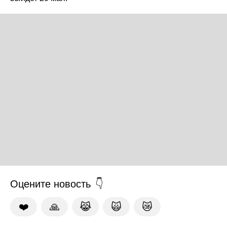
Оцените новость
❤️
🙏
😹
🙀
😿