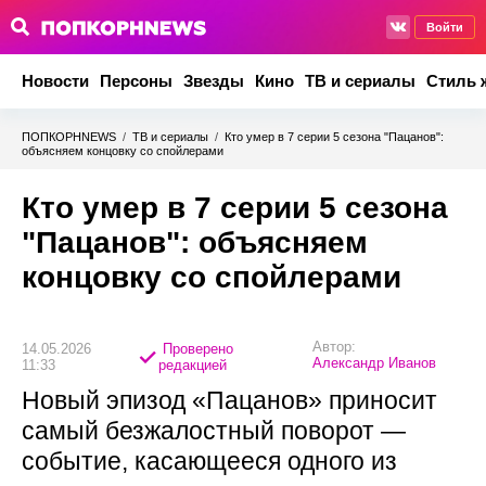
Войти
Новости
Персоны
Звезды
Кино
ТВ и сериалы
Стиль 
ПОПКОРНNEWS
/
ТВ и сериалы
/
Кто умер в 7 серии 5 сезона "Пацанов":
объясняем концовку со спойлерами
Кто умер в 7 серии 5 сезона
"Пацанов": объясняем
концовку со спойлерами
Автор:
14.05.2026
Проверено
Александр Иванов
11:33
редакцией
Новый эпизод «Пацанов» приносит
самый безжалостный поворот —
событие, касающееся одного из