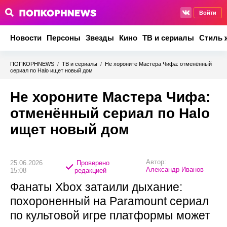
Войти
Новости
Персоны
Звезды
Кино
ТВ и сериалы
Стиль 
ПОПКОРНNEWS
/
ТВ и сериалы
/
Не хороните Мастера Чифа: отменённый
сериал по Halo ищет новый дом
Не хороните Мастера Чифа:
отменённый сериал по Halo
ищет новый дом
Автор:
25.06.2026
Проверено
Александр Иванов
15:08
редакцией
Фанаты Xbox затаили дыхание:
похороненный на Paramount сериал
по культовой игре платформы может