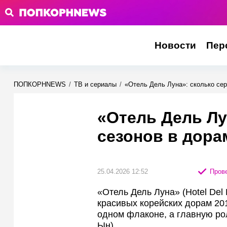
Новости
Пер
ПОПКОРНNEWS
/
ТВ и сериалы
/
«Отель Дель Луна»: сколько сер
«Отель Дель Лу
сезонов в дора
25.04.2026 12:52
Прове
«Отель Дель Луна» (Hotel Del
красивых корейских дорам 201
одном флаконе, а главную ро
Ын).