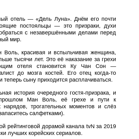
ый отель — «Дель Луна». Днём его почти
тоящие постояльцы — это призраки, духи
обраться с незавершёнными делами перед
ный мир.
 Воль, красивая и вспыльчивая женщина,
ьше тысячи лет. Это её наказание за грехи
ющим отеля становится Ку Чан Сон —
алист до мозга костей. Его отец когда-то
и теперь сыну приходится расплачиваться.
ная история очередного гостя-призрака, и
 прошлом Ман Воль, её грехе и пути к
 нарядов, трогательных моментов и слёз
запаситесь салфетками).
ой рейтинговой дорамой канала tvN за 2019
иски лучших корейских сериалов.