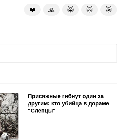
❤️
🙏
😹
🙀
😿
Присяжные гибнут один за
другим: кто убийца в дораме
"Слепцы"