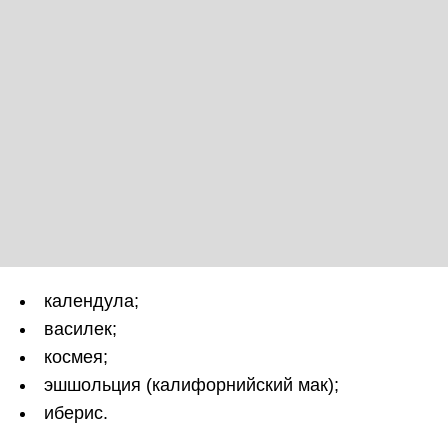
календула;
василек;
космея;
эшшольция (калифорнийский мак);
иберис.