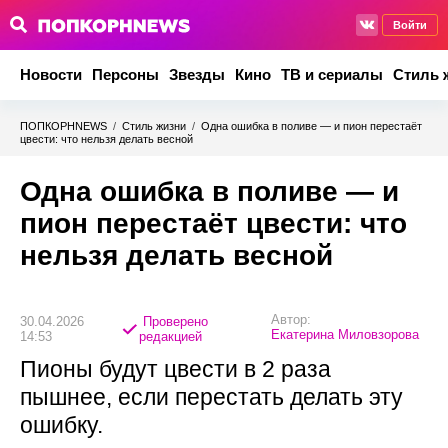
Войти
Новости
Персоны
Звезды
Кино
ТВ и сериалы
Стиль 
ПОПКОРНNEWS
/
Стиль жизни
/
Одна ошибка в поливе — и пион перестаёт
цвести: что нельзя делать весной
Одна ошибка в поливе — и
пион перестаёт цвести: что
нельзя делать весной
Автор:
30.04.2026
Проверено
Екатерина Миловзорова
14:53
редакцией
Пионы будут цвести в 2 раза
пышнее, если перестать делать эту
ошибку.