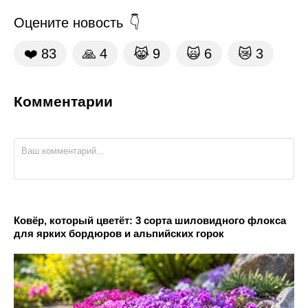
Оцените новость
❤️
83
🙏
4
😹
9
🙀
6
😿
3
Комментарии
Ковёр, который цветёт: 3 сорта шиловидного флокса
для ярких бордюров и альпийских горок