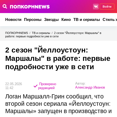
Войти
Новости
Персоны
Звезды
Кино
ТВ и сериалы
Стиль 
ПОПКОРНNEWS
/
ТВ и сериалы
/
2 сезон "Йеллоустоун: Маршалы" в
работе: первые подробности уже в сети
2 сезон "Йеллоустоун:
Маршалы" в работе: первые
подробности уже в сети
Автор:
22.05.2026
Проверено
Александр Иванов
11:42
редакцией
Логан Маршалл‑Грин сообщил, что
второй сезон сериала «Йеллоустоун:
Маршалы» запущен в производство и