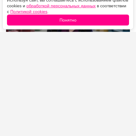
Используя сайт, вы соглашаетесь с использованием файлов
cookies и
обработкой персональных данных
в соответствии
с
Политикой cookies
.
Понятно
Источник фото: Legion-Media
Дэвид Генри, сыгравший Джастина Руссо и
выступивший исполнительным продюсером сериала,
уверен: история семейства волшебников может не
закончиться на финале. По его словам, он уже
присматривается к тому, что можно снять после
последних серий, и речь идёт ни много ни мало о
полнометражном фильме.