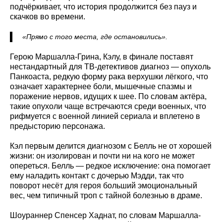
подчёркивает, что история продолжится без пауз и
скачков во времени.
«Прямо с того места, где остановились».
Герою Маршалла-Грина, Кэлу, в финале поставят
нестандартный для ТВ-детективов диагноз — опухоль
Панкоаста, редкую форму рака верхушки лёгкого, что
означает характернее боли, мышечные спазмы и
поражение нервов, идущих к шее. По словам актёра,
такие опухоли чаще встречаются среди военных, что
рифмуется с военной линией сериала и вплетено в
предысторию персонажа.
Кэл первым делится диагнозом с Белль не от хорошей
жизни: он изолирован и почти ни на кого не может
опереться. Белль — редкое исключение: она помогает
ему наладить контакт с дочерью Мэдди, так что
поворот несёт для героя больший эмоциональный
вес, чем типичный троп с тайной болезнью в драме.
Шоураннер Спенсер Хаднат, по словам Маршалла-