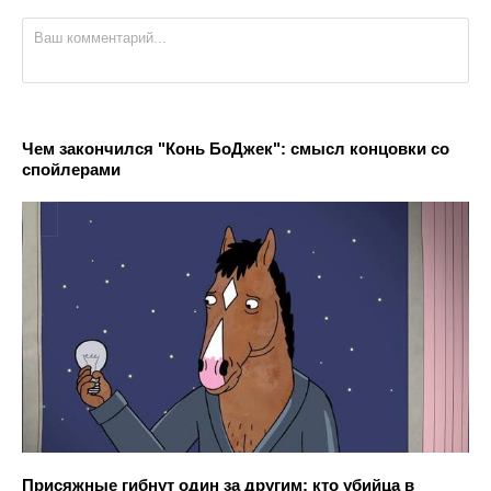
Чем закончился "Конь БоДжек": смысл концовки со
спойлерами
Присяжные гибнут один за другим: кто убийца в