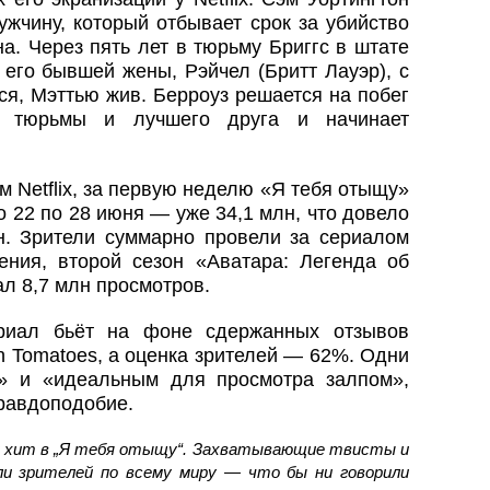
жчину, который отбывает срок за убийство
а. Через пять лет в тюрьму Бриггс в штате
 его бывшей жены, Рэйчел (Бритт Лауэр), с
я, Мэттью жив. Берроуз решается на побег
а тюрьмы и лучшего друга и начинает
 Netflix, за первую неделю «Я тебя отыщу»
 22 по 28 июня — уже 34,1 млн, что довело
н. Зрители суммарно провели за сериалом
ения, второй сезон «Аватара: Легенда об
ал 8,7 млн просмотров.
ериал бьёт на фоне сдержанных отзывов
en Tomatoes, а оценка зрителей — 62%. Одни
» и «идеальным для просмотра залпом»,
правдоподобие.
ый хит в „Я тебя отыщу“. Захватывающие твисты и
ли зрителей по всему миру — что бы ни говорили