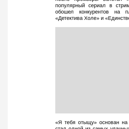
популярный сериал в стри
обошел конкурентов на п
«Детектива Холе» и «Единств
«Я тебя отыщу» основан на 
стал одной из самых удачных 