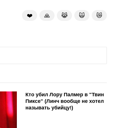
❤️
🙏
😹
🙀
😿
Кто убил Лору Палмер в "Твин
Пиксе" (Линч вообще не хотел
называть убийцу!)