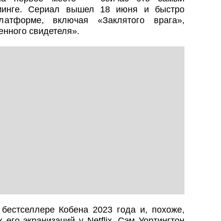
минге. Сериал вышел 18 июня и быстро
латформе, включая «Заклятого врага»,
енного свидетеля».
бестселлере Кобена 2023 года и, похоже,
его экранизаций у Netflix. Сэм Уортингтон