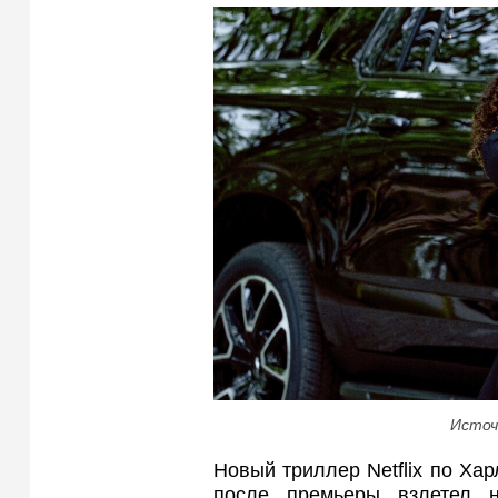
Источ
Новый триллер Netflix по Ха
после премьеры взлетел 