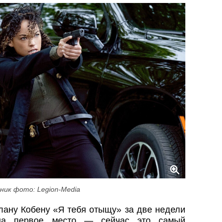
ник фото: Legion-Media
рлану Кобену «Я тебя отыщу» за две недели
на первое место — сейчас это самый