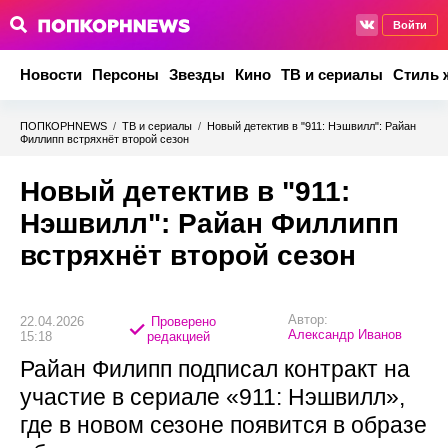
Войти
Новости
Персоны
Звезды
Кино
ТВ и сериалы
Стиль 
ПОПКОРНNEWS
/
ТВ и сериалы
/
Новый детектив в "911: Нэшвилл": Райан
Филлипп встряхнёт второй сезон
Новый детектив в "911:
Нэшвилл": Райан Филлипп
встряхнёт второй сезон
Автор:
22.04.2026
Проверено
Александр Иванов
15:18
редакцией
Райан Филипп подписал контракт на
участие в сериале «911: Нэшвилл»,
где в новом сезоне появится в образе