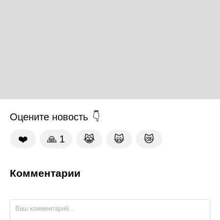
Оцените новость
❤️
🙏
1
😹
🙀
😿
Комментарии