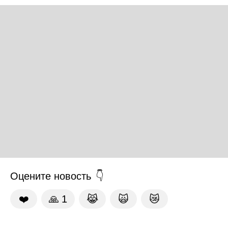
Оцените новость
❤️
🙏
1
😹
🙀
😿