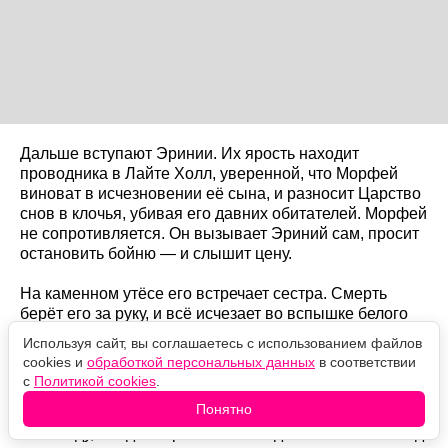
Дальше вступают Эринии. Их ярость находит
проводника в Лайте Холл, уверенной, что Морфей
виноват в исчезновении её сына, и разносит Царство
снов в клочья, убивая его давних обитателей. Морфей
не сопротивляется. Он вызывает Эриний сам, просит
остановить бойню — и слышит цену.
На каменном утёсе его встречает сестра. Смерть
берёт его за руку, и всё исчезает во вспышке белого
света.
Используя сайт, вы соглашаетесь с использованием файлов
cookies и
обработкой персональных данных
в соответствии
Почему это не поражение
с
Политикой cookies
.
Понятно
Шоураннер Аллан Хайнберг объяснял The Wrap в
2025 году, что для героя это был единственный выход: