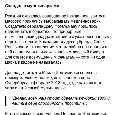
Скандал с мультиварками
Реакция оказалась совершенно нежданной: зрители
массово принялись выбрасывать медленноварки.
Создателю сериала Дэну Фогельману пришлось
напоминать в соцсетях, что прибор был
вымышленный, двадцатилетний и с уже неисправным
переключателем. Компания-владелец бренда Crock-
Pot выпустила заявление, что жалоб на возгорания к
ней не поступало, и даже завела отдельный аккаунт
для ответов возмущённым фанатам — хотя ни одна
марка в кадре не называлась.
Дошло до того, что Майло Вентимилья снялся в
примирительном ролике, показанном в день
Супербоула в феврале 2018 года, где накладывал
чили из той самой мультиварки:
"Думаю, всем нам стоит сделать глубокий вдох и
найти в себе способность простить".
Кстати, сам реквизит уцелел. По словам Вентимильи,