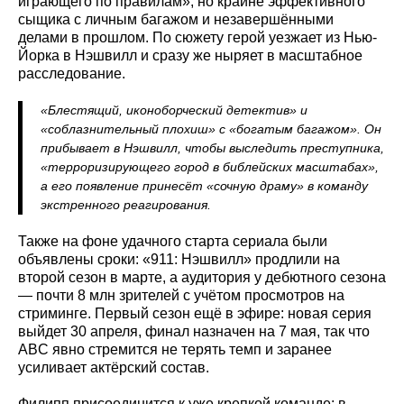
играющего по правилам», но крайне эффективного
сыщика с личным багажом и незавершёнными
делами в прошлом. По сюжету герой уезжает из Нью-
Йорка в Нэшвилл и сразу же ныряет в масштабное
расследование.
«Блестящий, иконоборческий детектив» и
«соблазнительный плохиш» с «богатым багажом». Он
прибывает в Нэшвилл, чтобы выследить преступника,
«терроризирующего город в библейских масштабах»,
а его появление принесёт «сочную драму» в команду
экстренного реагирования.
Также на фоне удачного старта сериала были
объявлены сроки: «911: Нэшвилл» продлили на
второй сезон в марте, а аудитория у дебютного сезона
— почти 8 млн зрителей с учётом просмотров на
стриминге. Первый сезон ещё в эфире: новая серия
выйдет 30 апреля, финал назначен на 7 мая, так что
ABC явно стремится не терять темп и заранее
усиливает актёрский состав.
Филипп присоединится к уже крепкой команде: в