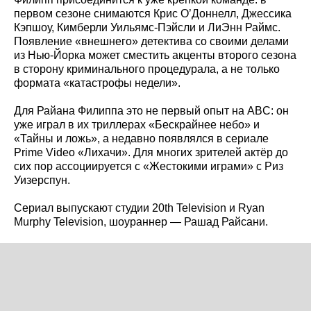
первом сезоне снимаются Крис О’Доннелл, Джессика
Кэпшоу, Кимберли Уильямс-Пэйсли и ЛиЭнн Раймс.
Появление «внешнего» детектива со своими делами
из Нью-Йорка может сместить акценты второго сезона
в сторону криминального процедурала, а не только
формата «катастрофы недели».
Для Райана Филиппа это не первый опыт на ABC: он
уже играл в их триллерах «Бескрайнее небо» и
«Тайны и ложь», а недавно появлялся в сериале
Prime Video «Лихачи». Для многих зрителей актёр до
сих пор ассоциируется с «Жестокими играми» с Риз
Уизерспун.
Сериал выпускают студии 20th Television и Ryan
Murphy Television, шоураннер — Рашад Райсани.