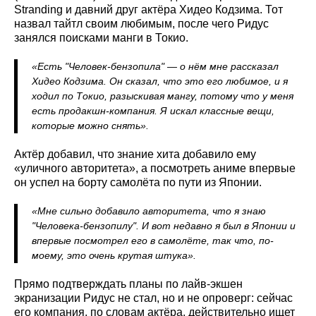
Stranding и давний друг актёра Хидео Кодзима. Тот
назвал тайтл своим любимым, после чего Ридус
занялся поисками манги в Токио.
«Есть "Человек-бензопила" — о нём мне рассказал
Хидео Кодзима. Он сказал, что это его любимое, и я
ходил по Токио, разыскивая мангу, потому что у меня
есть продакшн-компания. Я искал классные вещи,
которые можно снять».
Актёр добавил, что знание хита добавило ему
«уличного авторитета», а посмотреть аниме впервые
он успел на борту самолёта по пути из Японии.
«Мне сильно добавило авторитета, что я знаю
"Человека-бензопилу". И вот недавно я был в Японии и
впервые посмотрел его в самолёте, так что, по-
моему, это очень крутая штука».
Прямо подтверждать планы по лайв-экшен
экранизации Ридус не стал, но и не опроверг: сейчас
его компания, по словам актёра, действительно ищет