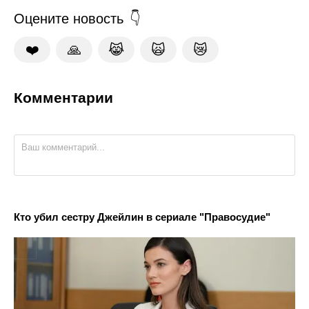
Оцените новость
❤️
🙏
😹
🙀
😿
Комментарии
Кто убил сестру Джейлин в сериале "Правосудие"