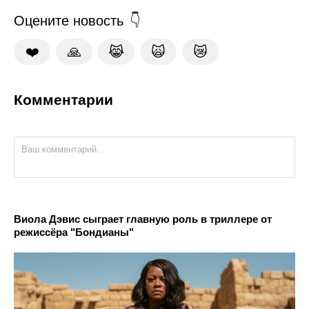
Оцените новость
❤️
🙏
😹
🙀
😿
Комментарии
Виола Дэвис сыграет главную роль в триллере от
режиссёра "Бондианы"