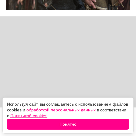
Используя сайт, вы соглашаетесь с использованием файлов
cookies и
обработкой персональных данных
в соответствии
с
Политикой cookies
.
Она возвращается в храм, отдаёт украденное лицо —
и слепнет прямо на ступенях. Эпизод "Милосердие
Понятно
матери" вышел 14 июня 2015 года.