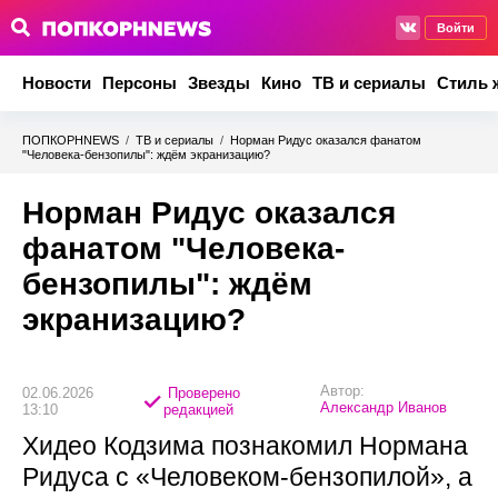
Войти
Новости
Персоны
Звезды
Кино
ТВ и сериалы
Стиль 
ПОПКОРНNEWS
/
ТВ и сериалы
/
Норман Ридус оказался фанатом
"Человека-бензопилы": ждём экранизацию?
Норман Ридус оказался
фанатом "Человека-
бензопилы": ждём
экранизацию?
Автор:
02.06.2026
Проверено
Александр Иванов
13:10
редакцией
Хидео Кодзима познакомил Нормана
Ридуса с «Человеком-бензопилой», а