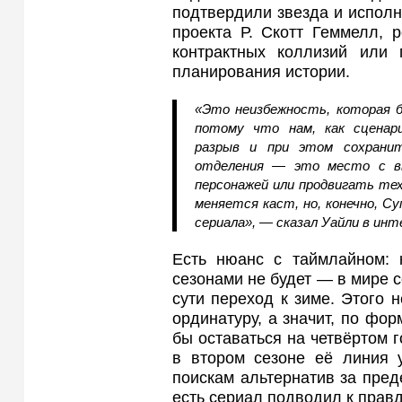
подтвердили звезда и испол
проекта Р. Скотт Геммелл,
контрактных коллизий или 
планирования истории.
«Это неизбежность, которая б
потому что нам, как сценар
разрыв и при этом сохрани
отделения — это место с в
персонажей или продвигать тех
меняется каст, но, конечно, С
сериала», — сказал Уайли в инте
Есть нюанс с таймлайном: 
сезонами не будет — в мире 
сути переход к зиме. Этого н
ординатуру, а значит, по фо
бы оставаться на четвёртом г
в втором сезоне её линия 
поискам альтернатив за пре
есть сериал подводил к прав