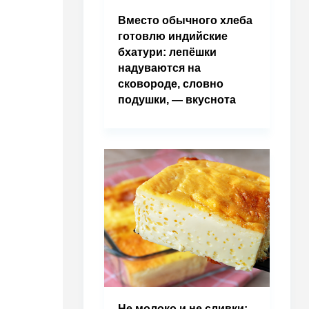
Вместо обычного хлеба
готовлю индийские
бхатури: лепёшки
надуваются на
сковороде, словно
подушки, — вкуснота
Не молоко и не сливки: