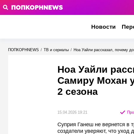
Новости
Пер
ПОПКОРНNEWS
/
ТВ и сериалы
/
Ноа Уайли рассказал, почему до
Ноа Уайли расс
Самиру Мохан у
2 сезона
15.04.2026 19:21
Про
Суприя Ганеш не вернется в т
создатели уверяют, что уход