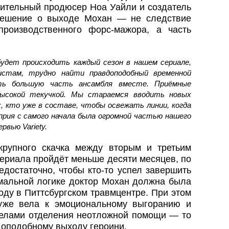
нительный продюсер Ноа Уайли и создатель
 решение о выходе Мохан — не следствие
производственного форс-мажора, а часть
удет происходить каждый сезон в нашем сериале,
истам, трудно найти правдоподобный временной
ть большую часть ансамбля вместе. Приёмные
ысокой текучкой. Мы стараемся вводить новых
, кто уже в составе, чтобы освежать линии, когда
уприя с самого начала была огромной частью нашего
рвью Variety.
крупного скачка между вторым и третьим
сериала пройдёт меньше десяти месяцев, по
едостаточно, чтобы кто‑то успел завершить
рмальной логике доктор Мохан должна была
оду в Питтсбургском травмцентре. При этом
уже вела к эмоциональному выгоранию и
делами отделения неотложной помощи — то
доподобному выходу героини.