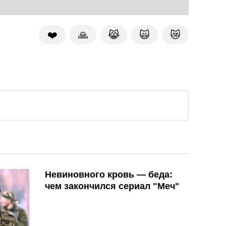
❤️
🙏
😹
🙀
😿
Невиновного кровь — беда:
чем закончился сериал "Меч"