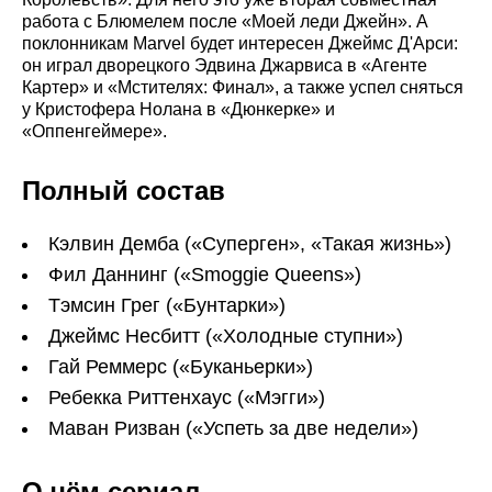
работа с Блюмелем после «Моей леди Джейн». А
поклонникам Marvel будет интересен Джеймс Д'Арси:
он играл дворецкого Эдвина Джарвиса в «Агенте
Картер» и «Мстителях: Финал», а также успел сняться
у Кристофера Нолана в «Дюнкерке» и
«Оппенгеймере».
Полный состав
Кэлвин Демба («Суперген», «Такая жизнь»)
Фил Даннинг («Smoggie Queens»)
Тэмсин Грег («Бунтарки»)
Джеймс Несбитт («Холодные ступни»)
Гай Реммерс («Буканьерки»)
Ребекка Риттенхаус («Мэгги»)
Маван Ризван («Успеть за две недели»)
О чём сериал