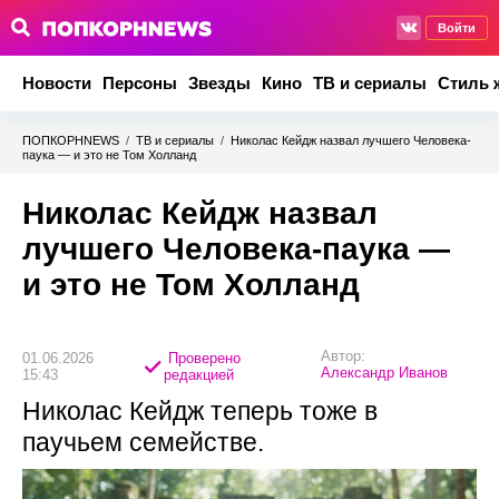
Войти
Новости
Персоны
Звезды
Кино
ТВ и сериалы
Стиль 
ПОПКОРНNEWS
/
ТВ и сериалы
/
Николас Кейдж назвал лучшего Человека-
паука — и это не Том Холланд
Николас Кейдж назвал
лучшего Человека-паука —
и это не Том Холланд
Автор:
01.06.2026
Проверено
Александр Иванов
15:43
редакцией
Николас Кейдж теперь тоже в
паучьем семействе.