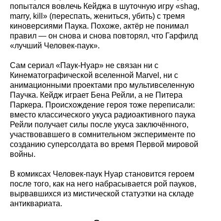
попытался вовлечь Кейджа в шуточную игру «shag,
marry, kill» (переспать, жениться, убить) с тремя
киноверсиями Паука. Похоже, актёр не понимал
правил — он снова и снова повторял, что Гарфилд
«лучший Человек-паук».
Сам сериал «Паук-Нуар» не связан ни с
Кинематографической вселенной Marvel, ни с
анимационными проектами про мультивселенную
Паучка. Кейдж играет Бена Рейли, а не Питера
Паркера. Происхождение героя тоже переписали:
вместо классического укуса радиоактивного паука
Рейли получает силы после укуса заключённого,
участвовавшего в сомнительном эксперименте по
созданию суперсолдата во время Первой мировой
войны.
В комиксах Человек-паук Нуар становится героем
после того, как на него набрасывается рой пауков,
вырвавшихся из мистической статуэтки на складе
антиквариата.