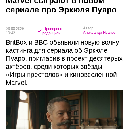
Marvel сыграют в новом
сериале про Эркюля Пуаро
Автор:
06.08.2026
Проверено
Александр Иванов
10:42
редакцией
BritBox и BBC объявили новую волну
кастинга для сериала об Эркюле
Пуаро, пригласив в проект десятерых
актёров, среди которых звёзды
«Игры престолов» и киновселенной
Marvel.