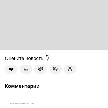
Оцените новость
❤️
🙏
😹
🙀
😿
Комментарии