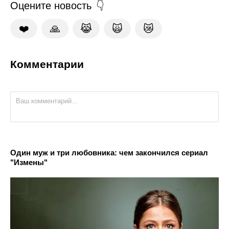
Оцените новость
❤️
🙏
😹
🙀
😿
Комментарии
Один муж и три любовника: чем закончился сериал
"Измены"