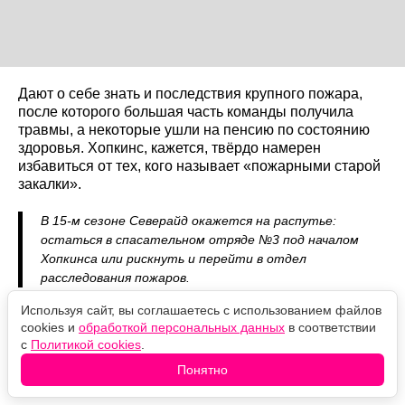
Дают о себе знать и последствия крупного пожара,
после которого большая часть команды получила
травмы, а некоторые ушли на пенсию по состоянию
здоровья. Хопкинс, кажется, твёрдо намерен
избавиться от тех, кого называет «пожарными старой
закалки».
В 15-м сезоне Северайд окажется на распутье:
остаться в спасательном отряде №3 под началом
Хопкинса или рискнуть и перейти в отдел
расследования пожаров.
Используя сайт, вы соглашаетесь с использованием файлов
Оцените новость
cookies и
обработкой персональных данных
в соответствии
с
Политикой cookies
.
❤️
🙏
😹
🙀
😿
Понятно