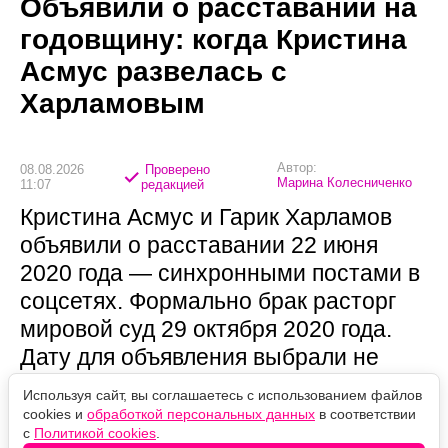
Объявили о расставании на
годовщину: когда Кристина
Асмус развелась с
Харламовым
Автор:
08.08.2026
Проверено
Марина Колесниченко
11:07
редакцией
Кристина Асмус и Гарик Харламов
объявили о расставании 22 июня
2020 года — синхронными постами в
соцсетях. Формально брак расторг
мировой суд 29 октября 2020 года.
Дату для объявления выбрали не
случайно: это была восьмая
Используя сайт, вы соглашаетесь с использованием файлов
годовщина их отношений.
cookies и
обработкой персональных данных
в соответствии
с
Политикой cookies
.