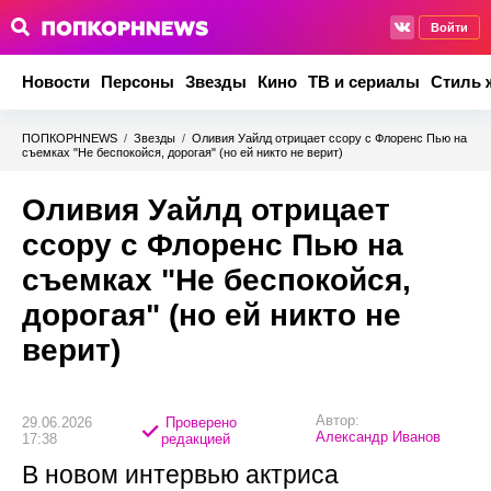
Войти
Новости
Персоны
Звезды
Кино
ТВ и сериалы
Стиль 
ПОПКОРНNEWS
/
Звезды
/
Оливия Уайлд отрицает ссору с Флоренс Пью на
съемках "Не беспокойся, дорогая" (но ей никто не верит)
Оливия Уайлд отрицает
ссору с Флоренс Пью на
съемках "Не беспокойся,
дорогая" (но ей никто не
верит)
Автор:
29.06.2026
Проверено
Александр Иванов
17:38
редакцией
В новом интервью актриса