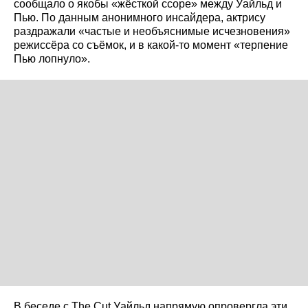
сообщало о якобы «жёсткой ссоре» между Уайльд и
Пью. По данным анонимного инсайдера, актрису
раздражали «частые и необъяснимые исчезновения»
режиссёра со съёмок, и в какой-то момент «терпение
Пью лопнуло».
В беседе с The Cut Уайльд напрямую опровергла эти