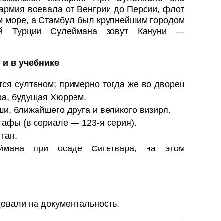
армия воевала от Венгрии до Персии, флот
м море, а Стамбул был крупнейшим городом
й Турции Сулеймана зовут Кануни —
 и в учебнике
ся султаном; примерно тогда же во дворец
ра, будущая Хюррем.
и, ближайшего друга и великого визиря.
афы (в сериале — 123-я серия).
тан.
ана при осаде Сигетвара; на этом
довали на документальность.