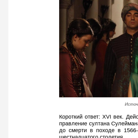
Источ
Короткий ответ: XVI век. Дей
правление султана Сулеймана
до смерти в походе в 1566-
шестнадцатого столетия.