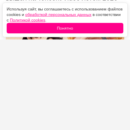
года, и он одновременно счастливый
Используя сайт, вы соглашаетесь с использованием файлов
и не до конца объяснённый.
cookies и
обработкой персональных данных
в соответствии
с
Политикой cookies
.
Понятно
Источник фото: Legion-Media
Чем всё кончается