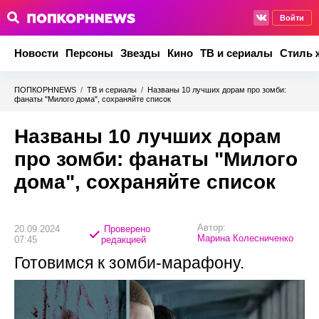
Войти
Новости
Персоны
Звезды
Кино
ТВ и сериалы
Стиль 
ПОПКОРНNEWS
/
ТВ и сериалы
/
Названы 10 лучших дорам про зомби:
фанаты "Милого дома", сохраняйте список
Названы 10 лучших дорам
про зомби: фанаты "Милого
дома", сохраняйте список
Автор:
20.09.2024
Проверено
Марина Колесниченко
07:45
редакцией
Готовимся к зомби-марафону.