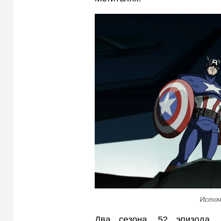
Источ
Два сезона, 52 эпизода, 