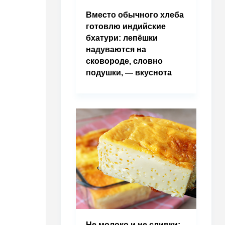
Вместо обычного хлеба
готовлю индийские
бхатури: лепёшки
надуваются на
сковороде, словно
подушки, — вкуснота
Не молоко и не сливки: