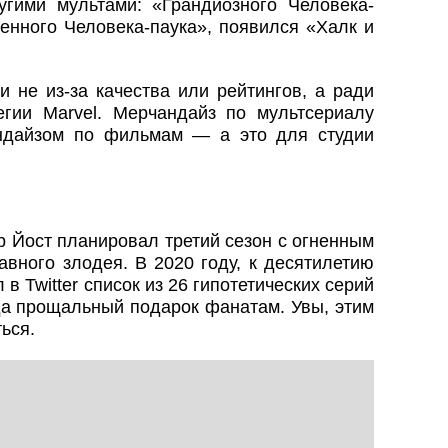
гими мультами: «Грандиозного Человека-
енного Человека-паука», появился «Халк и
и не из-за качества или рейтингов, а ради
егии Marvel. Мерчандайз по мультсериалу
андайзом по фильмам — а это для студии
 Йост планировал третий сезон с огненным
вного злодея. В 2020 году, к десятилетию
в Twitter список из 26 гипотетических серий
да прощальный подарок фанатам. Увы, этим
ься.