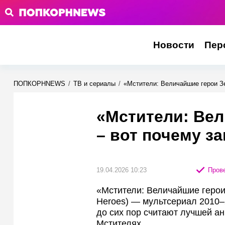
Новости
Пер
ПОПКОРНNEWS
/
ТВ и сериалы
/
«Мстители: Величайшие герои З
«Мстители: Ве
– вот почему з
19.04.2026 10:23
Прове
«Мстители: Величайшие герои З
Heroes) — мультсериал 2010–
до сих пор считают лучшей а
Мстителях.