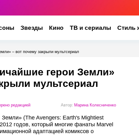
соны
Звезды
Кино
ТВ и сериалы
Стиль 
емли» – вот почему закрыли мультсериал
личайшие герои Земли»
акрыли мультсериал
рено редакцией
Автор:
Марина Колесниченко
емли» (The Avengers: Earth's Mightiest
2012 годов, который многие фанаты Marvel
нимационной адаптацией комиксов о