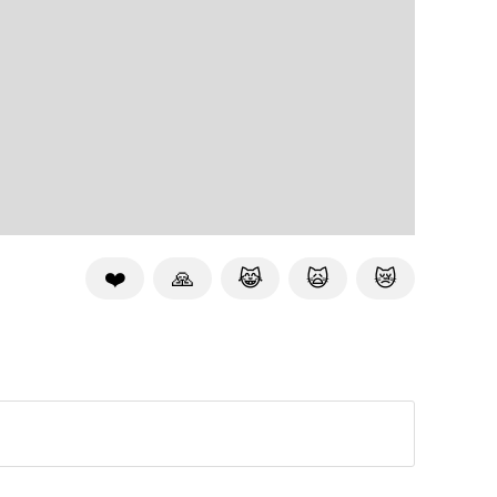
❤️
🙏
😹
🙀
😿