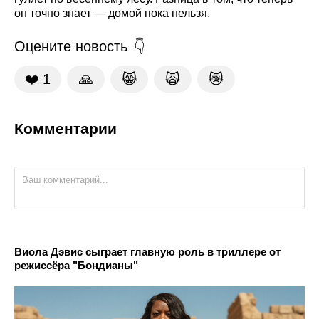
он точно знает — домой пока нельзя.
Оцените новость
❤️
1
🙏
😹
🙀
😿
Комментарии
Виола Дэвис сыграет главную роль в триллере от
режиссёра "Бондианы"