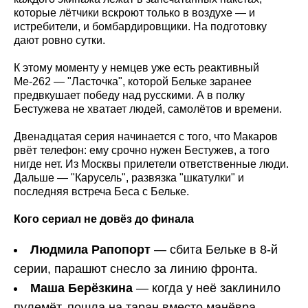
которые лётчики вскроют только в воздухе — и
истребители, и бомбардировщики. На подготовку
дают ровно сутки.
К этому моменту у немцев уже есть реактивный
Ме-262 — "Ласточка", которой Бельке заранее
предвкушает победу над русскими. А в полку
Бестужева не хватает людей, самолётов и времени.
Двенадцатая серия начинается с того, что Макаров
рвёт телефон: ему срочно нужен Бестужев, а того
нигде нет. Из Москвы прилетели ответственные люди.
Дальше — "Карусель", развязка "шкатулки" и
последняя встреча Беса с Бельке.
Кого сериал не довёз до финала
Людмила Рапопорт
— сбита Бельке в 8-й
серии, парашют снесло за линию фронта.
Маша Берёзкина
— когда у неё заклинило
пулемёт, пошла на таран вместо манёвра.