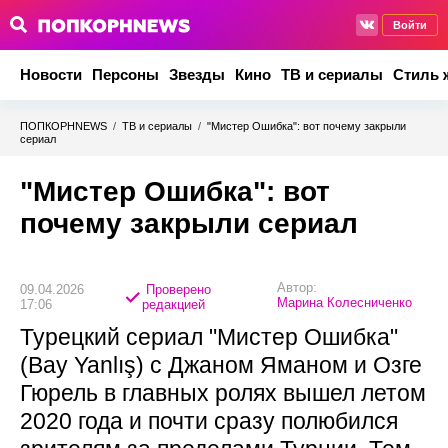
Войти
Новости
Персоны
Звезды
Кино
ТВ и сериалы
Стиль 
ПОПКОРНNEWS
/
ТВ и сериалы
/
"Мистер Ошибка": вот почему закрыли
сериал
"Мистер Ошибка": вот
почему закрыли сериал
Автор:
09.04.2026
Проверено
Марина Колесниченко
17:06
редакцией
Турецкий сериал "Мистер Ошибка"
(Bay Yanlış) с Джаном Яманом и Озге
Гюрель в главных ролях вышел летом
2020 года и почти сразу полюбился