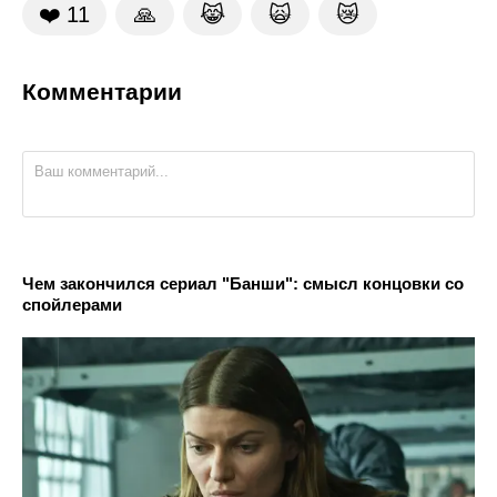
❤️
11
🙏
😹
🙀
😿
Комментарии
Чем закончился сериал "Банши": смысл концовки со
спойлерами