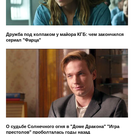
Дружба под колпаком у майора КГБ: чем закончился
сериал "Фарца"
О судьбе Солнечного огня в "Доме Дракона" "Игра
престолов" проболталась годы назад