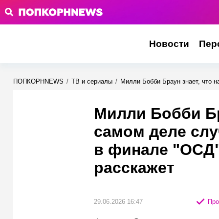
Новости
Пер
ПОПКОРНNEWS
/
ТВ и сериалы
/
Милли Бобби Браун знает, что н
Милли Бобби Бр
самом деле слу
в финале "ОСД"
расскажет
29.06.2026 16:47
Про