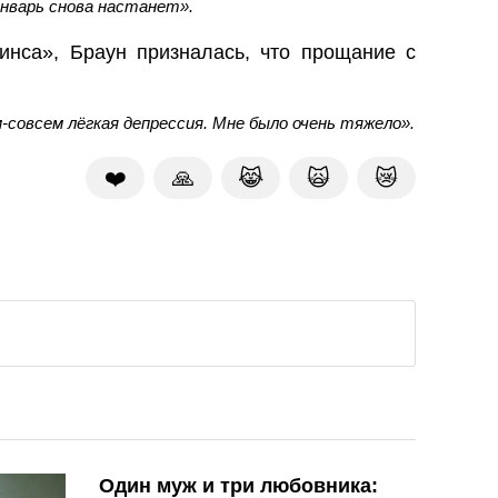
январь снова настанет».
инса», Браун призналась, что прощание с
-совсем лёгкая депрессия. Мне было очень тяжело».
❤️
🙏
😹
🙀
😿
Один муж и три любовника: