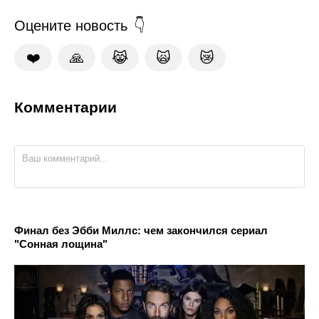
Оцените новость
❤️
🙏
😹
🙀
😿
Комментарии
Финал без Эбби Миллс: чем закончился сериал
"Сонная лощина"