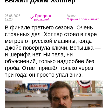
выжил Джим Хоппер
Автор:
05.08.2026
Проверено
Марина Колесниченко
12:23
редакцией
В финале третьего сезона "Очень
странных дел" Хоппер стоял в паре
метров от русской машины, когда
Джойс повернула ключи. Вспышка —
и шерифа нет. Ни тела, ни
объяснений, только надгробие без
гроба. Ответ пришёл только через
три года: он просто упал вниз.