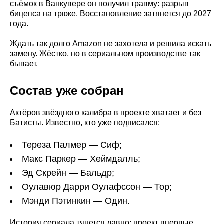
съёмок в Ванкувере он получил травму: разрыв
бицепса на трюке. Восстановление затянется до 2027
года.
Ждать так долго Amazon не захотела и решила искать
замену. Жёстко, но в сериальном производстве так
бывает.
Состав уже собран
Актёров звёздного калибра в проекте хватает и без
Батисты. Известно, кто уже подписался:
Тереза Палмер — Сиф;
Макс Паркер — Хеймдалль;
Эд Скрейн — Бальдр;
Оулавюр Дарри Оулафссон — Тор;
Мэнди Пэтинкин — Один.
История сериала тянется давно: проект впервые