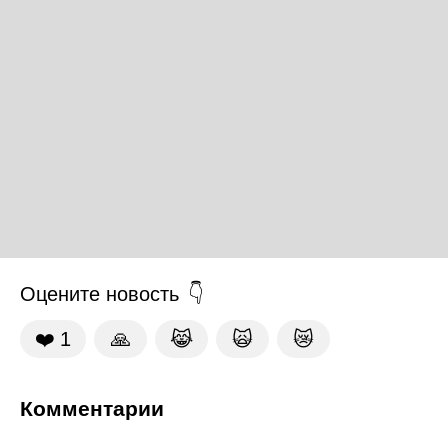
Оцените новость
❤️
1
🙏
😹
🙀
😿
Комментарии