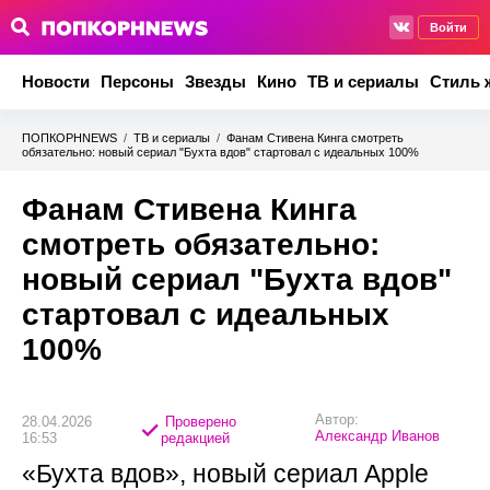
Войти
Новости
Персоны
Звезды
Кино
ТВ и сериалы
Стиль 
ПОПКОРНNEWS
/
ТВ и сериалы
/
Фанам Стивена Кинга смотреть
обязательно: новый сериал "Бухта вдов" стартовал с идеальных 100%
Фанам Стивена Кинга
смотреть обязательно:
новый сериал "Бухта вдов"
стартовал с идеальных
100%
Автор:
28.04.2026
Проверено
Александр Иванов
16:53
редакцией
«Бухта вдов», новый сериал Apple