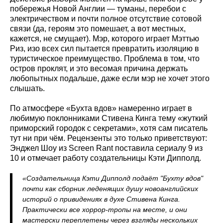
побережья Новой Англии — туманы, перебои с
электричеством и почти полное отсутствие сотовой
связи (да, героям это помешает, а вот местных,
кажется, не смущает). Мэр, которого играет Мэттью
Риз, изо всех сил пытается превратить изоляцию в
туристическое преимущество. Проблема в том, что
остров проклят, и это весомая причина держать
любопытных подальше, даже если мэр не хочет этого
слышать.
По атмосфере «Бухта вдов» намеренно играет в
любимую поклонниками Стивена Кинга тему «жуткий
приморский городок с секретами», хотя сам писатель
тут ни при чём. Рецензенты это только приветствуют:
Энджел Шоу из Screen Rant поставила сериалу 9 из
10 и отмечает работу создательницы Кэти Дипполд.
«Создательница Кэти Дипполд подаёт "Бухту вдов"
почти как сборник леденящих душу новоанглийских
историй о привидениях в духе Стивена Кинга.
Практически все хоррор-тропы на месте, и они
мастерски переплетены через взгляды нескольких