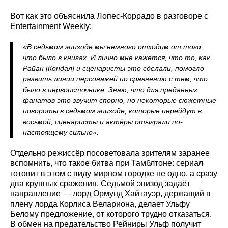
Вот как это объяснила Лопес-Коррадо в разговоре с
Entertainment Weekly:
«В седьмом эпизоде мы немного отходим от того,
что было в книгах. И лично мне кажется, что то, как
Райан [Кондал] и сценаристы это сделали, помогло
развить линии персонажей по сравнению с тем, что
было в первоисточнике. Знаю, что для преданных
фанатов это звучит спорно, но некоторые сюжетные
повороты в седьмом эпизоде, которые перейдут в
восьмой, сценаристы и актёры отыграли по-
настоящему сильно».
Отдельно режиссёр посоветовала зрителям заранее
вспомнить, что такое битва при Тамблтоне: сериал
готовит в этом с виду мирном городке не одно, а сразу
два крупных сражения. Седьмой эпизод задаёт
направление — лорд Ормунд Хайтауэр, держащий в
плену лорда Корлиса Велариона, делает Ульфу
Белому предложение, от которого трудно отказаться.
В обмен на предательство Рейниры Ульф получит