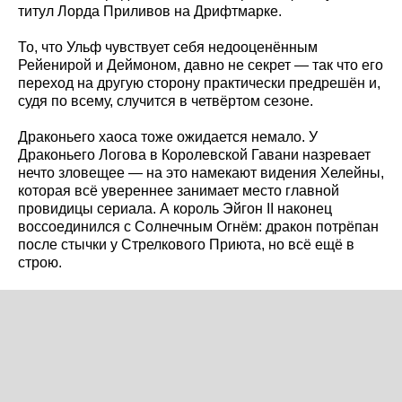
титул Лорда Приливов на Дрифтмарке.
То, что Ульф чувствует себя недооценённым
Рейенирой и Деймоном, давно не секрет — так что его
переход на другую сторону практически предрешён и,
судя по всему, случится в четвёртом сезоне.
Драконьего хаоса тоже ожидается немало. У
Драконьего Логова в Королевской Гавани назревает
нечто зловещее — на это намекают видения Хелейны,
которая всё увереннее занимает место главной
провидицы сериала. А король Эйгон II наконец
воссоединился с Солнечным Огнём: дракон потрёпан
после стычки у Стрелкового Приюта, но всё ещё в
строю.