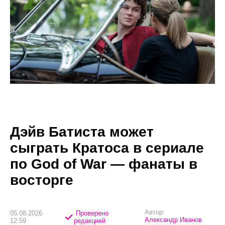
Дэйв Батиста может
сыграть Кратоса в сериале
по God of War — фанаты в
восторге
Автор:
05.08.2026
Проверено
Александр Иванов
12:59
редакцией