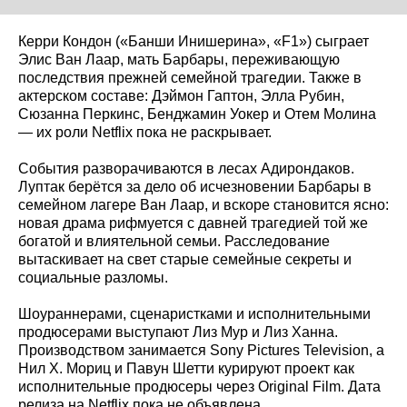
Керри Кондон («Банши Инишерина», «F1») сыграет
Элис Ван Лаар, мать Барбары, переживающую
последствия прежней семейной трагедии. Также в
актерском составе: Дэймон Гаптон, Элла Рубин,
Сюзанна Перкинс, Бенджамин Уокер и Отем Молина
— их роли Netflix пока не раскрывает.
События разворачиваются в лесах Адирондаков.
Луптак берётся за дело об исчезновении Барбары в
семейном лагере Ван Лаар, и вскоре становится ясно:
новая драма рифмуется с давней трагедией той же
богатой и влиятельной семьи. Расследование
вытаскивает на свет старые семейные секреты и
социальные разломы.
Шоураннерами, сценаристками и исполнительными
продюсерами выступают Лиз Мур и Лиз Ханна.
Производством занимается Sony Pictures Television, а
Нил Х. Мориц и Павун Шетти курируют проект как
исполнительные продюсеры через Original Film. Дата
релиза на Netflix пока не объявлена.