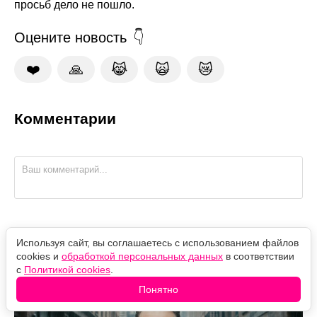
просьб дело не пошло.
Оцените новость
❤️
🙏
😹
🙀
😿
Комментарии
"Костёр тщеславия" так и не загорится: стриминг
Используя сайт, вы соглашаетесь с использованием файлов
закрыл проект режиссёра "Бэтмена"
cookies и
обработкой персональных данных
в соответствии
с
Политикой cookies
.
Понятно