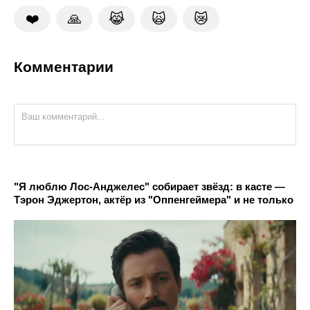
❤️
🙏
😹
🙀
😿
Комментарии
"Я люблю Лос-Анджелес" собирает звёзд: в касте —
Тэрон Эджертон, актёр из "Оппенгеймера" и не только