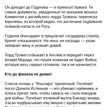
Он доходит до Годунова — и приносит бумаги. Те
самые документы, украденные по указанию монаха
Климентия у английского лорда Трэвела: переписка
королевы, из которой видно, что англичане подбивали
османов напасть на Русь.
Годунов благодарит и предлагает государеву службу.
Кречет отказывается. Ни чина, ни награды — казак
забирает жену и уезжает домой.
Лорд Трэвел отбывает в Англию и передаёт через
визиря Мурада, что пушек османам не будет. Война,
которую весь сериал готовили, так и не начинается.
Кто до финала не дожил
Список потерь у "Янычара" приличный. Погибает
посол Данила Исленьев — его убивают наёмники, и
Алеха прячет тело, чтобы смерть не стала поводом
для войны. Погибает полковой мулла Баязид: визирь
Хасан подбрасывает ему мешок с ядовитыми змеями.