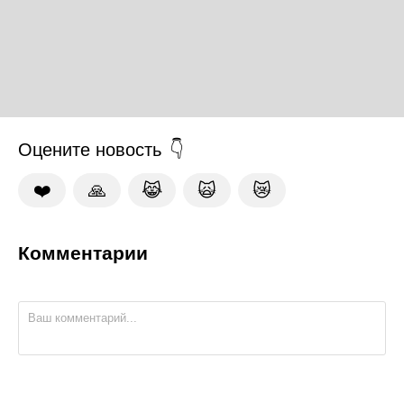
Оцените новость
❤️
🙏
😹
🙀
😿
Комментарии