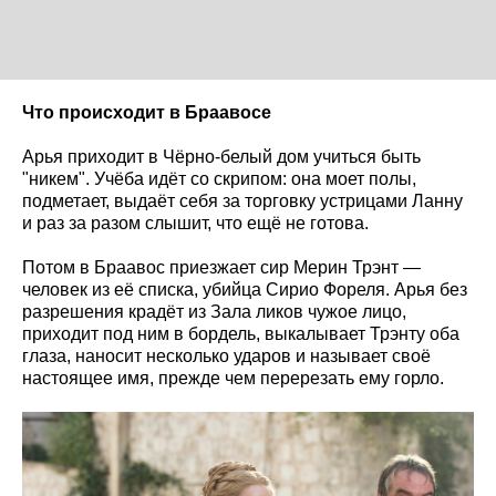
Что происходит в Браавосе
Арья приходит в Чёрно-белый дом учиться быть
"никем". Учёба идёт со скрипом: она моет полы,
подметает, выдаёт себя за торговку устрицами Ланну
и раз за разом слышит, что ещё не готова.
Потом в Браавос приезжает сир Мерин Трэнт —
человек из её списка, убийца Сирио Фореля. Арья без
разрешения крадёт из Зала ликов чужое лицо,
приходит под ним в бордель, выкалывает Трэнту оба
глаза, наносит несколько ударов и называет своё
настоящее имя, прежде чем перерезать ему горло.