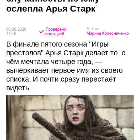
ослепла Арья Старк
Автор:
06.08.2026
Проверено
Марина Колесниченко
13:16
редакцией
В финале пятого сезона "Игры
престолов" Арья Старк делает то, о
чём мечтала четыре года, —
вычёркивает первое имя из своего
списка. И почти сразу перестаёт
видеть.