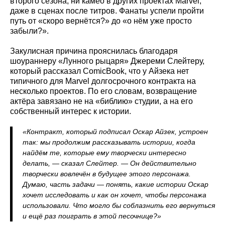
второго сезона, ни камео в других проектах Marvel,
даже в сценах после титров. Фанаты успели пройти
путь от «скоро вернётся?» до «о нём уже просто
забыли?».
Закулисная причина прояснилась благодаря
шоураннеру «Лунного рыцаря» Джереми Слейтеру,
который рассказал ComicBook, что у Айзека нет
типичного для Marvel долгосрочного контракта на
несколько проектов. По его словам, возвращение
актёра завязано не на «библию» студии, а на его
собственный интерес к истории.
«Контракт, который подписал Оскар Айзек, устроен
так: мы продолжим рассказывать истории, когда
найдём те, которые ему творчески интересно
делать, — сказал Слейтер. — Он действительно
творчески вовлечён в будущее этого персонажа.
Думаю, часть задачи — понять, какие истории Оскар
хочет исследовать и как он хочет, чтобы персонажа
использовали. Что могло бы соблазнить его вернуться
и ещё раз поиграть в этой песочнице?»