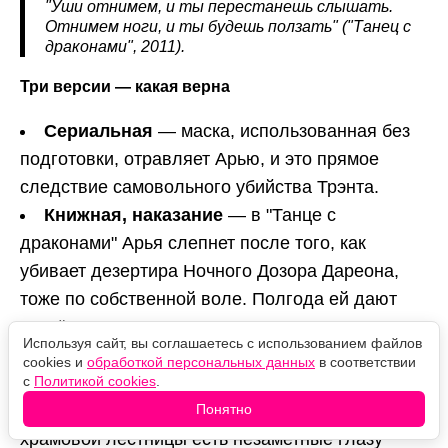
"Уши отнимем, и ты перестанешь слышать.
Отнимем ноги, и ты будешь ползать" ("Танец с
драконами", 2011).
Три версии — какая верна
Сериальная
— маска, использованная без
подготовки, отравляет Арью, и это прямое
следствие самовольного убийства Трэнта.
Книжная, наказание
— в "Танце с
драконами" Арья слепнет после того, как
убивает дезертира Ночного Дозора Дареона,
тоже по собственной воле. Полгода ей дают
питьё, лишающее зрения.
Используя сайт, вы соглашаетесь с использованием файлов
Книжная, испытание
— есть и версия, что
cookies и
обработкой персональных данных
в соответствии
слепота обязательна для всех послушников.
с
Политикой cookies
.
Бродяжка объясняет Арье, что на стене у
Понятно
храмовой лестницы есть незаметные глазу