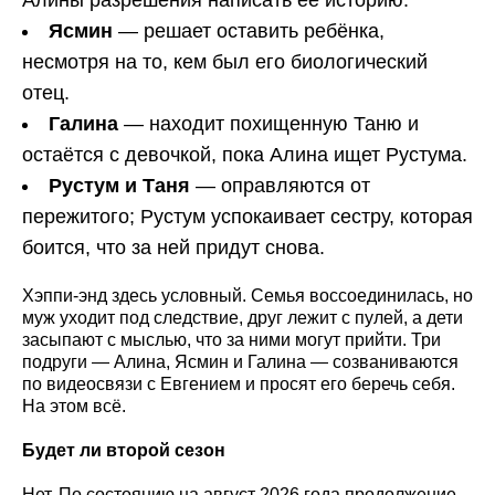
Алины разрешения написать её историю.
Ясмин
— решает оставить ребёнка,
несмотря на то, кем был его биологический
отец.
Галина
— находит похищенную Таню и
остаётся с девочкой, пока Алина ищет Рустума.
Рустум и Таня
— оправляются от
пережитого; Рустум успокаивает сестру, которая
боится, что за ней придут снова.
Хэппи-энд здесь условный. Семья воссоединилась, но
муж уходит под следствие, друг лежит с пулей, а дети
засыпают с мыслью, что за ними могут прийти. Три
подруги — Алина, Ясмин и Галина — созваниваются
по видеосвязи с Евгением и просят его беречь себя.
На этом всё.
Будет ли второй сезон
Нет. По состоянию на август 2026 года продолжение