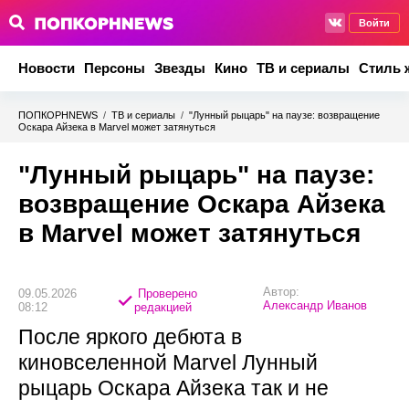
Войти
Новости
Персоны
Звезды
Кино
ТВ и сериалы
Стиль 
ПОПКОРНNEWS
/
ТВ и сериалы
/
"Лунный рыцарь" на паузе: возвращение
Оскара Айзека в Marvel может затянуться
"Лунный рыцарь" на паузе:
возвращение Оскара Айзека
в Marvel может затянуться
Автор:
09.05.2026
Проверено
Александр Иванов
08:12
редакцией
После яркого дебюта в
киновселенной Marvel Лунный
рыцарь Оскара Айзека так и не