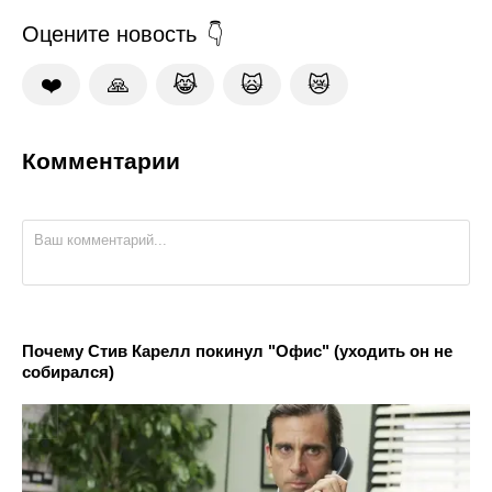
Оцените новость
❤️
🙏
😹
🙀
😿
Комментарии
Почему Стив Карелл покинул "Офис" (уходить он не
собирался)