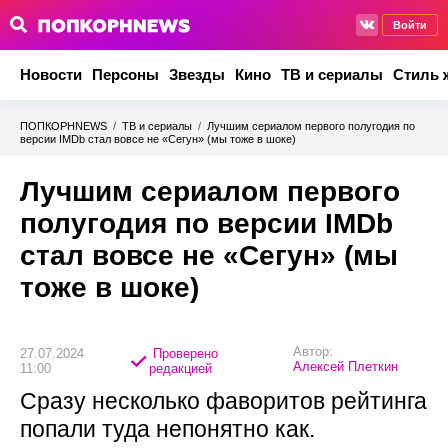
Войти
Новости
Персоны
Звезды
Кино
ТВ и сериалы
Стиль 
ПОПКОРНNEWS
/
ТВ и сериалы
/
Лучшим сериалом первого полугодия по
версии IMDb стал вовсе не «Сегун» (мы тоже в шоке)
Лучшим сериалом первого
полугодия по версии IMDb
стал вовсе не «Сегун» (мы
тоже в шоке)
Автор:
27.07.2024
Проверено
Алексей Плеткин
11:00
редакцией
Сразу несколько фаворитов рейтинга
попали туда непонятно как.