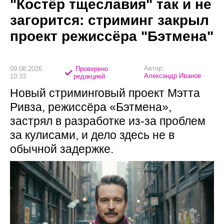
"Костёр тщеславия" так и не
загорится: стриминг закрыл
проект режиссёра "Бэтмена"
Автор:
09.08.2026
Проверено
Александр Иванов
10:33
редакцией
Новый стриминговый проект Мэтта
Ривза, режиссёра «Бэтмена»,
застрял в разработке из-за проблем
за кулисами, и дело здесь не в
обычной задержке.