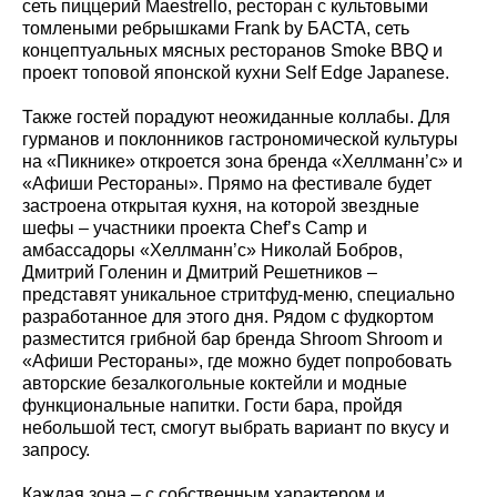
сеть пиццерий Maestrello, ресторан с культовыми
томлеными ребрышками Frank by БАСТА, сеть
концептуальных мясных ресторанов Smoke BBQ и
проект топовой японской кухни Self Edge Japanese.
Также гостей порадуют неожиданные коллабы. Для
гурманов и поклонников гастрономической культуры
на «Пикнике» откроется зона бренда «Хеллманн’с» и
«Афиши Рестораны». Прямо на фестивале будет
застроена открытая кухня, на которой звездные
шефы – участники проекта Chef’s Camp и
амбассадоры «Хеллманн’с» Николай Бобров,
Дмитрий Голенин и Дмитрий Решетников –
представят уникальное стритфуд-меню, специально
разработанное для этого дня. Рядом с фудкортом
разместится грибной бар бренда Shroom Shroom и
«Афиши Рестораны», где можно будет попробовать
авторские безалкогольные коктейли и модные
функциональные напитки. Гости бара, пройдя
небольшой тест, смогут выбрать вариант по вкусу и
запросу.
Каждая зона – с собственным характером и