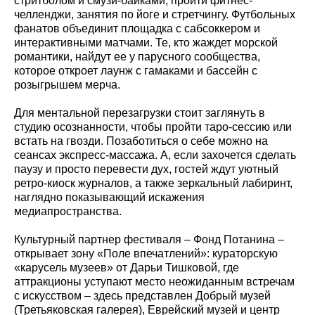
стритболом и смузи-байками, пройти фитнес-
челленджи, занятия по йоге и стретчингу. Футбольных
фанатов объединит площадка с сабсоккером и
интерактивными матчами. Те, кто жаждет морской
романтики, найдут ее у парусного сообщества,
которое откроет лаунж с гамаками и бассейн с
розыгрышем мерча.
Для ментальной перезагрузки стоит заглянуть в
студию осознанности, чтобы пройти таро-сессию или
встать на гвозди. Позаботиться о себе можно на
сеансах экспресс-массажа. А, если захочется сделать
паузу и просто перевести дух, гостей ждут уютный
ретро-киоск журналов, а также зеркальный лабиринт,
наглядно показывающий искажения
медиапространства.
Культурный партнер фестиваля – Фонд Потанина –
открывает зону «Поле впечатлений»: кураторскую
«карусель музеев» от Дарьи Тишковой, где
аттракционы уступают место неожиданным встречам
с искусством – здесь представлен Добрый музей
(Третьяковская галерея), Еврейский музей и центр