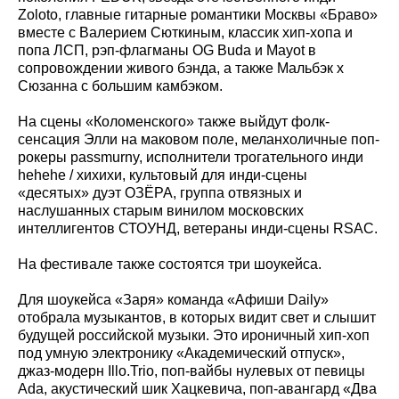
Zoloto, главные гитарные романтики Москвы «Браво»
вместе с Валерием Сюткиным, классик хип-хопа и
попа ЛСП, рэп-флагманы OG Buda и Mayot в
сопровождении живого бэнда, а также Мальбэк х
Сюзанна с большим камбэком.
На сцены «Коломенского» также выйдут фолк-
сенсация Элли на маковом поле, меланхоличные поп-
рокеры passmurny, исполнители трогательного инди
hehehe / хихихи, культовый для инди-сцены
«десятых» дуэт ОЗЁРА, группа отвязных и
наслушанных старым винилом московских
интеллигентов СТОУНД, ветераны инди-сцены RSAC.
На фестивале также состоятся три шоукейса.
Для шоукейса «Заря» команда «Афиши Daily»
отобрала музыкантов, в которых видит свет и слышит
будущей российской музыки. Это ироничный хип-хоп
под умную электронику «Академический отпуск»,
джаз-модерн Illo.Trio, поп-вайбы нулевых от певицы
Ada, акустический шик Хацкевича, поп-авангард «Два