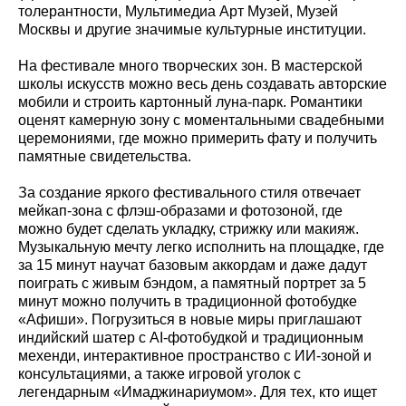
толерантности, Мультимедиа Арт Музей, Музей
Москвы и другие значимые культурные институции.
На фестивале много творческих зон. В мастерской
школы искусств можно весь день создавать авторские
мобили и строить картонный луна-парк. Романтики
оценят камерную зону с моментальными свадебными
церемониями, где можно примерить фату и получить
памятные свидетельства.
За создание яркого фестивального стиля отвечает
мейкап-зона с флэш-образами и фотозоной, где
можно будет сделать укладку, стрижку или макияж.
Музыкальную мечту легко исполнить на площадке, где
за 15 минут научат базовым аккордам и даже дадут
поиграть с живым бэндом, а памятный портрет за 5
минут можно получить в традиционной фотобудке
«Афиши». Погрузиться в новые миры приглашают
индийский шатер с AI-фотобудкой и традиционным
мехенди, интерактивное пространство с ИИ-зоной и
консультациями, а также игровой уголок с
легендарным «Имаджинариумом». Для тех, кто ищет