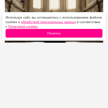
Используя сайт, вы соглашаетесь с использованием файлов
cookies и
обработкой персональных данных
в соответствии
с
Политикой cookies
.
Понятно
Источник фото: Legion-Media
69-я церемония «Грэмми» пройдет в воскресенье, 9
февраля 2027 года, на площадке Crypto Arena в Лос-
Анджелесе. Трансляцию впервые за десятилетия
возьмет на себя канал ABC, а в прямом эфире шоу
также будет доступно на Hulu и Disney+.