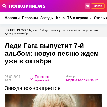
Войти
Новости
Персоны
Звезды
Кино
ТВ и сериалы
Стиль 
ПОПКОРНNEWS
/
Музыка
/
Леди Гага выпустит 7-й альбом: новую песню
ждем уже в октябре
Леди Гага выпустит 7-й
альбом: новую песню ждем
уже в октябре
Автор:
06.09.2024
Проверено
Марина Колесниченко
14:35
редакцией
Звезда возвращается.