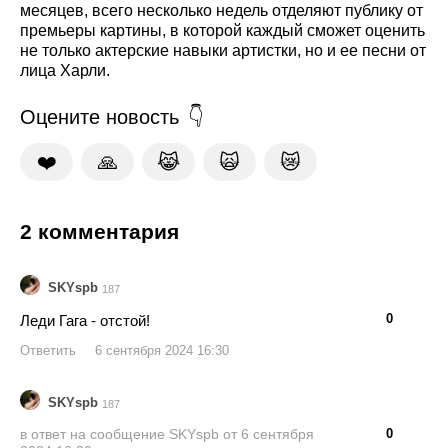
месяцев, всего несколько недель отделяют публику от
премьеры картины, в которой каждый сможет оценить
не только актерские навыки артистки, но и ее песни от
лица Харли.
Оцените новость
❤️
🙏
😹
🙀
😿
2 комментария
SKYspb
187
👍
👎
0
Леди Гага - отстой!
Ответить
6 сентября 2024 16:30
SKYspb
187
👍
👎
0
в ответ на сообщение SKYspb от 6 сентября