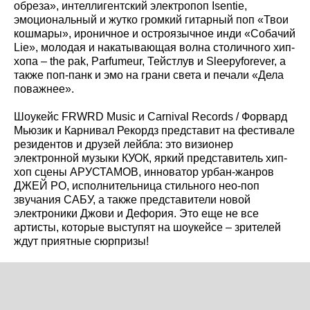
обреза», интеллигентский электропоп Isentie,
эмоциональный и жутко громкий гитарный поп «Твои
кошмары», ироничное и остроязычное инди «Собачий
Lie», молодая и накатывающая волна столичного хип-
хопа – the pak, Parfumeur, Тейстлув и Sleepyforever, а
также поп-панк и эмо на грани света и печали «Дела
поважнее».
Шоукейс FRWRD Music и Carnival Records / Форвард
Мьюзик и Карнивал Рекордз представит на фестивале
резидентов и друзей лейбла: это визионер
электронной музыки КУОК, яркий представитель хип-
хоп сцены АРУСТАМОВ, инноватор урбан-жанров
ДЖЕЙ РО, исполнительница стильного нео-поп
звучания САБУ, а также представители новой
электроники Джови и Дефория. Это еще не все
артисты, которые выступят на шоукейсе – зрителей
ждут приятные сюрпризы!