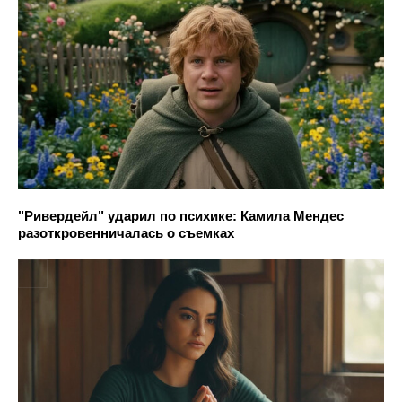
"Ривердейл" ударил по психике: Камила Мендес
разоткровенничалась о съемках