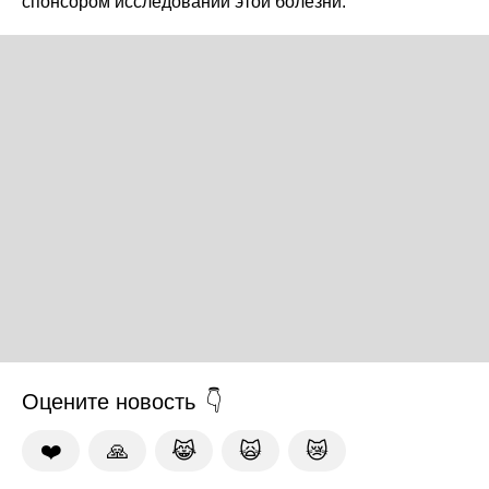
спонсором исследований этой болезни.
Оцените новость
❤️
🙏
😹
🙀
😿