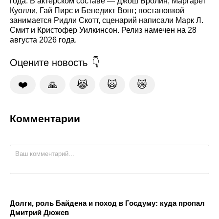
года. В актёрском составе — Джош Бролин, Маргарет
Куолли, Гай Пирс и Бенедикт Вонг; постановкой
занимается Ридли Скотт, сценарий написали Марк Л.
Смит и Кристофер Уилкинсон. Релиз намечен на 28
августа 2026 года.
Оцените новость
❤️
🙏
😹
🙀
😿
Комментарии
Долги, роль Байдена и поход в Госдуму: куда пропал
Дмитрий Дюжев