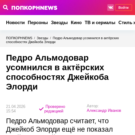
Войти
Новости
Персоны
Звезды
Кино
ТВ и сериалы
Стиль 
ПОПКОРНNEWS
/
Звезды
/
Педро Альмодовар усомнился в актёрских
способностях Джейкоба Элорди
Педро Альмодовар
усомнился в актёрских
способностях Джейкоба
Элорди
Автор:
21.04.2026
Проверено
Александр Иванов
15:54
редакцией
Педро Альмодовар считает, что
Джейкоб Элорди ещё не показал