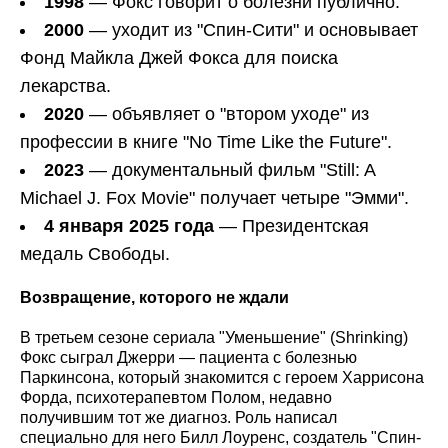
1998
— Фокс говорит о болезни публично.
2000
— уходит из "Спин-Сити" и основывает
Фонд Майкла Джей Фокса для поиска
лекарства.
2020
— объявляет о "втором уходе" из
профессии в книге "No Time Like the Future".
2023
— документальный фильм "Still: A
Michael J. Fox Movie" получает четыре "Эмми".
4 января 2025 года
— Президентская
медаль Свободы.
Возвращение, которого не ждали
В третьем сезоне сериала "Уменьшение" (Shrinking)
Фокс сыграл Джерри — пациента с болезнью
Паркинсона, который знакомится с героем Харрисона
Форда, психотерапевтом Полом, недавно
получившим тот же диагноз. Роль написал
специально для него Билл Лоуренс, создатель "Спин-