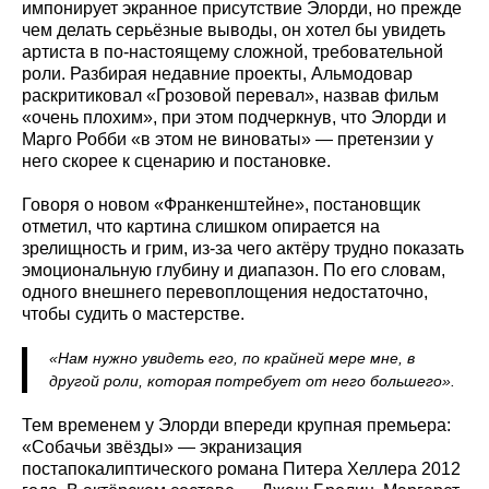
импонирует экранное присутствие Элорди, но прежде
чем делать серьёзные выводы, он хотел бы увидеть
артиста в по‑настоящему сложной, требовательной
роли. Разбирая недавние проекты, Альмодовар
раскритиковал «Грозовой перевал», назвав фильм
«очень плохим», при этом подчеркнув, что Элорди и
Марго Робби «в этом не виноваты» — претензии у
него скорее к сценарию и постановке.
Говоря о новом «Франкенштейне», постановщик
отметил, что картина слишком опирается на
зрелищность и грим, из‑за чего актёру трудно показать
эмоциональную глубину и диапазон. По его словам,
одного внешнего перевоплощения недостаточно,
чтобы судить о мастерстве.
«Нам нужно увидеть его, по крайней мере мне, в
другой роли, которая потребует от него большего».
Тем временем у Элорди впереди крупная премьера:
«Собачьи звёзды» — экранизация
постапокалиптического романа Питера Хеллера 2012