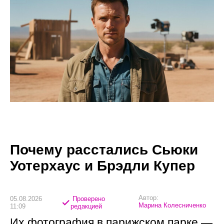
Почему расстались Сьюки
Уотерхаус и Брэдли Купер
Автор:
05.08.2026
Проверено
Марина Колесниченко
11:09
редакцией
Их фотография в парижском парке —