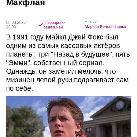
Макфлая
Автор:
06.08.2026
Проверено
Марина Колесниченко
10:09
редакцией
В 1991 году Майкл Джей Фокс был
одним из самых кассовых актёров
планеты: три "Назад в будущее", пять
"Эмми", собственный сериал.
Однажды он заметил мелочь: что
мизинец левой руки подрагивает сам
по себе.