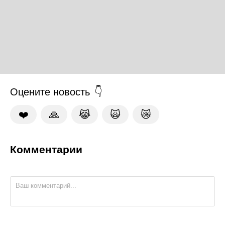
Оцените новость
❤️
🙏
😹
🙀
😿
Комментарии