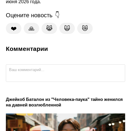
июня 2026 года.
Оцените новость
❤️
🙏
😹
🙀
😿
Комментарии
Джейкоб Баталон из "Человека-паука" тайно женился
на давней возлюбленной