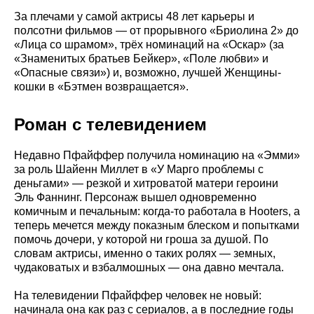
За плечами у самой актрисы 48 лет карьеры и
полсотни фильмов — от прорывного «Бриолина 2» до
«Лица со шрамом», трёх номинаций на «Оскар» (за
«Знаменитых братьев Бейкер», «Поле любви» и
«Опасные связи») и, возможно, лучшей Женщины-
кошки в «Бэтмен возвращается».
Роман с телевидением
Недавно Пфайффер получила номинацию на «Эмми»
за роль Шайенн Миллет в «У Марго проблемы с
деньгами» — резкой и хитроватой матери героини
Эль Фаннинг. Персонаж вышел одновременно
комичным и печальным: когда-то работала в Hooters, а
теперь мечется между показным блеском и попытками
помочь дочери, у которой ни гроша за душой. По
словам актрисы, именно о таких ролях — земных,
чудаковатых и взбалмошных — она давно мечтала.
На телевидении Пфайффер человек не новый:
начинала она как раз с сериалов, а в последние годы