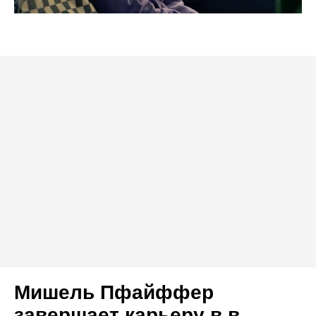
Мишель Пфайффер
завершает карьеру в в