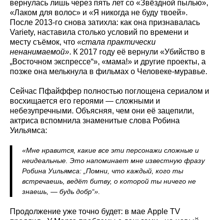
вернулась лишь через пять лет со «Звёздной пылью»,
«Лаком для волос» и «Я никогда не буду твоей».
После 2013-го снова затихла: как она признавалась
Variety, наставила столько условий по времени и
месту съёмок, что
«стала практически
ненанимаемой»
. К 2017 году её вернули «Убийство в
„Восточном экспрессе“», «мама!» и другие проекты, а
позже она мелькнула в фильмах о Человеке-муравье.
Сейчас Пфайффер полностью поглощена сериалом и
восхищается его героями — сложными и
небезупречными. Объясняя, чем они её зацепили,
актриса вспомнила знаменитые слова Робина
Уильямса:
«Мне нравится, какие все эти персонажи сложные и
неидеальные. Это напоминает мне известную фразу
Робина Уильямса: „Помни, что каждый, кого ты
встречаешь, ведёт битву, о которой ты ничего не
знаешь, — будь добр“».
Продолжение уже точно будет: в мае Apple TV