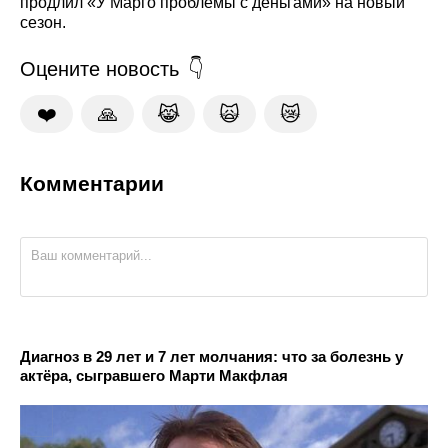
продлил «У Марго проблемы с деньгами» на новый
сезон.
Оцените новость
❤️
🙏
😹
🙀
😿
Комментарии
Диагноз в 29 лет и 7 лет молчания: что за болезнь у
актёра, сыгравшего Марти Макфлая