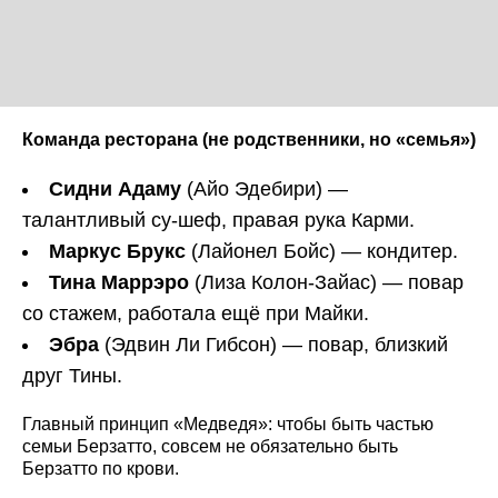
Команда ресторана (не родственники, но «семья»)
Сидни Адаму
(Айо Эдебири) —
талантливый су-шеф, правая рука Карми.
Маркус Брукс
(Лайонел Бойс) — кондитер.
Тина Маррэро
(Лиза Колон-Зайас) — повар
со стажем, работала ещё при Майки.
Эбра
(Эдвин Ли Гибсон) — повар, близкий
друг Тины.
Главный принцип «Медведя»: чтобы быть частью
семьи Берзатто, совсем не обязательно быть
Берзатто по крови.