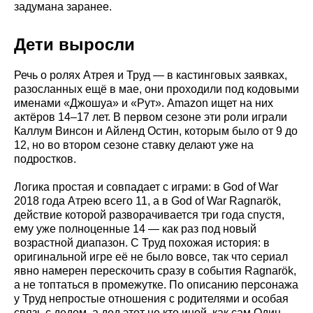
задумана заранее.
Дети выросли
Речь о ролях Атрея и Труд — в кастинговых заявках,
разосланных ещё в мае, они проходили под кодовыми
именами «Джошуа» и «Рут». Amazon ищет на них
актёров 14–17 лет. В первом сезоне эти роли играли
Каллум Винсон и Айленд Остин, которым было от 9 до
12, но во втором сезоне ставку делают уже на
подростков.
Логика простая и совпадает с играми: в God of War
2018 года Атрею всего 11, а в God of War Ragnarök,
действие которой разворачивается три года спустя,
ему уже полноценные 14 — как раз под новый
возрастной диапазон. С Труд похожая история: в
оригинальной игре её не было вовсе, так что сериал
явно намерен перескочить сразу в события Ragnarök,
а не топтаться в промежутке. По описанию персонажа
у Труд непростые отношения с родителями и особая
связь с дедом, а дед этот не кто иной, как сам Один.