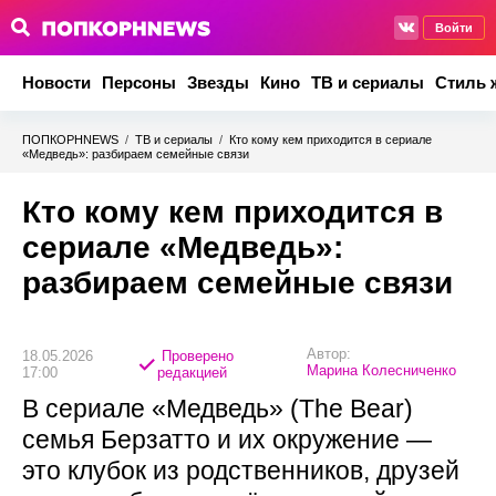
Войти
Новости
Персоны
Звезды
Кино
ТВ и сериалы
Стиль 
ПОПКОРНNEWS
/
ТВ и сериалы
/
Кто кому кем приходится в сериале
«Медведь»: разбираем семейные связи
Кто кому кем приходится в
сериале «Медведь»:
разбираем семейные связи
Автор:
18.05.2026
Проверено
Марина Колесниченко
17:00
редакцией
В сериале «Медведь» (The Bear)
семья Берзатто и их окружение —
это клубок из родственников, друзей