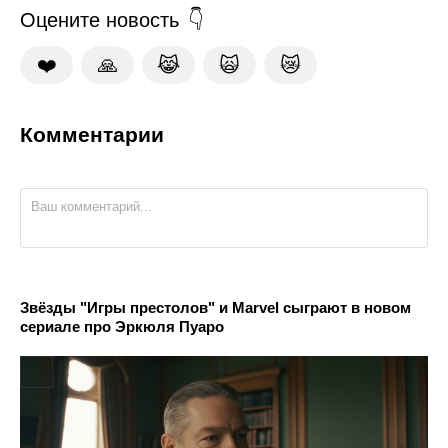
Оцените новость
❤️
🙏
😹
🙀
😿
Комментарии
Звёзды "Игры престолов" и Marvel сыграют в новом
сериале про Эркюля Пуаро