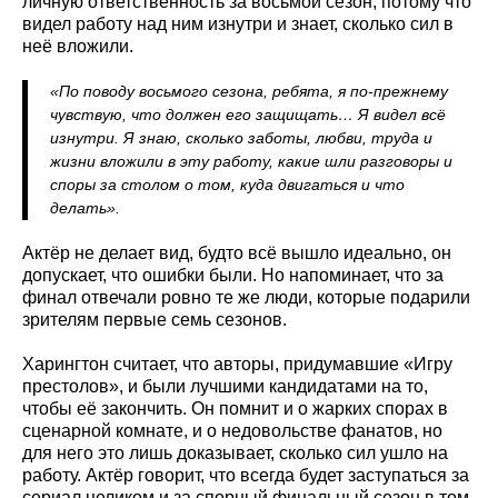
личную ответственность за восьмой сезон, потому что
видел работу над ним изнутри и знает, сколько сил в
неё вложили.
«По поводу восьмого сезона, ребята, я по-прежнему
чувствую, что должен его защищать… Я видел всё
изнутри. Я знаю, сколько заботы, любви, труда и
жизни вложили в эту работу, какие шли разговоры и
споры за столом о том, куда двигаться и что
делать».
Актёр не делает вид, будто всё вышло идеально, он
допускает, что ошибки были. Но напоминает, что за
финал отвечали ровно те же люди, которые подарили
зрителям первые семь сезонов.
Харингтон считает, что авторы, придумавшие «Игру
престолов», и были лучшими кандидатами на то,
чтобы её закончить. Он помнит и о жарких спорах в
сценарной комнате, и о недовольстве фанатов, но
для него это лишь доказывает, сколько сил ушло на
работу. Актёр говорит, что всегда будет заступаться за
сериал целиком и за спорный финальный сезон в том