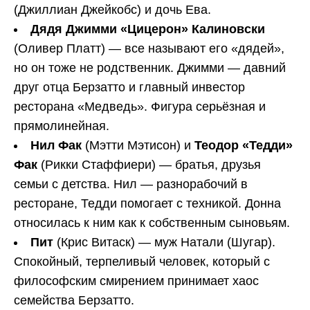
(Джиллиан Джейкобс) и дочь Ева.
Дядя Джимми «Цицерон» Калиновски
(Оливер Платт) — все называют его «дядей»,
но он тоже не родственник. Джимми — давний
друг отца Берзатто и главный инвестор
ресторана «Медведь». Фигура серьёзная и
прямолинейная.
Нил Фак
(Мэтти Мэтисон) и
Теодор «Тедди»
Фак
(Рикки Стаффиери) — братья, друзья
семьи с детства. Нил — разнорабочий в
ресторане, Тедди помогает с техникой. Донна
относилась к ним как к собственным сыновьям.
Пит
(Крис Витаск) — муж Натали (Шугар).
Спокойный, терпеливый человек, который с
философским смирением принимает хаос
семейства Берзатто.