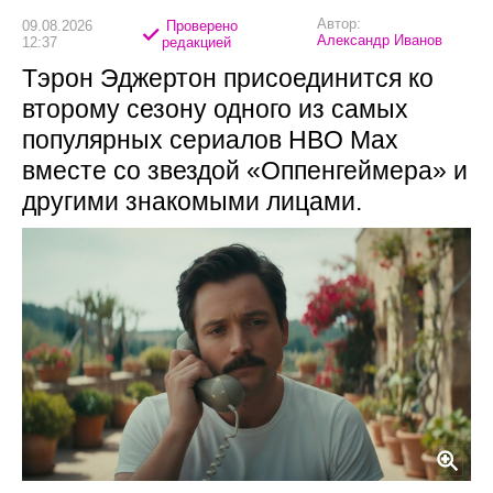
Автор:
09.08.2026
Проверено
Александр Иванов
12:37
редакцией
Тэрон Эджертон присоединится ко
второму сезону одного из самых
популярных сериалов HBO Max
вместе со звездой «Оппенгеймера» и
другими знакомыми лицами.