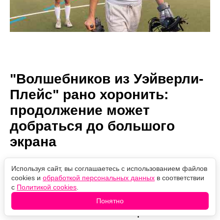
"Волшебников из Уэйверли-
Плейс" рано хоронить:
продолжение может
добраться до большого
экрана
Используя сайт, вы соглашаетесь с использованием файлов
Автор:
08.08.2026
Проверено
cookies и
обработкой персональных данных
в соответствии
Александр Иванов
15:03
редакцией
с
Политикой cookies
.
Дэвид Генри уверен, что история
Понятно
«Волшебников из Уэйверли-Плейс»