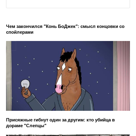
Чем закончился "Конь БоДжек": смысл концовки со
спойлерами
Присяжные гибнут один за другим: кто убийца в
дораме "Слепцы"