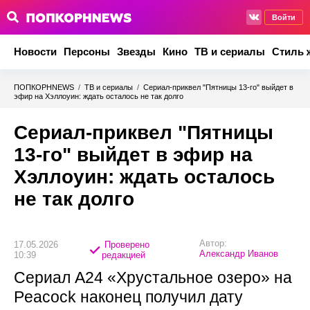
Войти
Новости
Персоны
Звезды
Кино
ТВ и сериалы
Стиль 
ПОПКОРНNEWS
/
ТВ и сериалы
/
Сериал-приквел "Пятницы 13-го" выйдет в
эфир на Хэллоуин: ждать осталось не так долго
Сериал-приквел "Пятницы
13-го" выйдет в эфир на
Хэллоуин: ждать осталось
не так долго
Автор:
17.05.2026
Проверено
Александр Иванов
10:39
редакцией
Сериал A24 «Хрустальное озеро» на
Peacock наконец получил дату