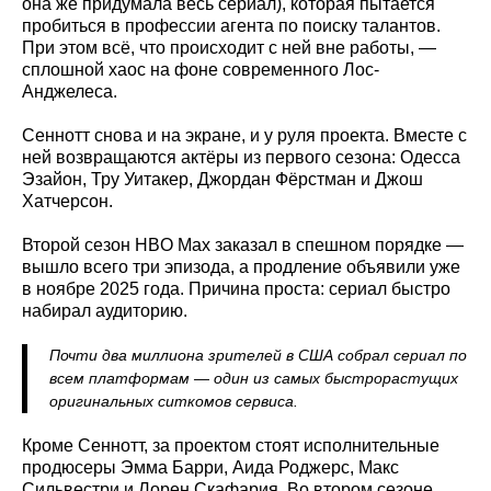
она же придумала весь сериал), которая пытается
пробиться в профессии агента по поиску талантов.
При этом всё, что происходит с ней вне работы, —
сплошной хаос на фоне современного Лос-
Анджелеса.
Сеннотт снова и на экране, и у руля проекта. Вместе с
ней возвращаются актёры из первого сезона: Одесса
Эзайон, Тру Уитакер, Джордан Фёрстман и Джош
Хатчерсон.
Второй сезон HBO Max заказал в спешном порядке —
вышло всего три эпизода, а продление объявили уже
в ноябре 2025 года. Причина проста: сериал быстро
набирал аудиторию.
Почти два миллиона зрителей в США собрал сериал по
всем платформам — один из самых быстрорастущих
оригинальных ситкомов сервиса.
Кроме Сеннотт, за проектом стоят исполнительные
продюсеры Эмма Барри, Аида Роджерс, Макс
Сильвестри и Лорен Скафария. Во втором сезоне