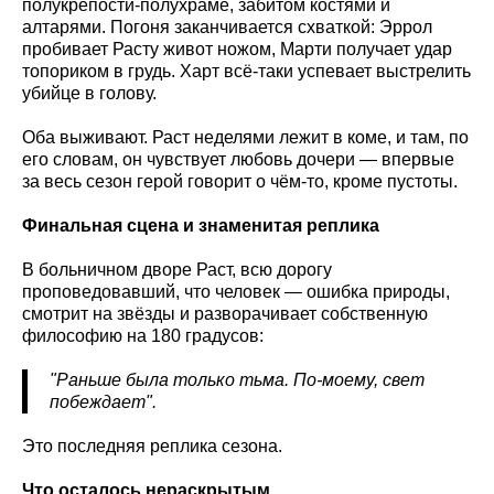
полукрепости-полухраме, забитом костями и
алтарями. Погоня заканчивается схваткой: Эррол
пробивает Расту живот ножом, Марти получает удар
топориком в грудь. Харт всё-таки успевает выстрелить
убийце в голову.
Оба выживают. Раст неделями лежит в коме, и там, по
его словам, он чувствует любовь дочери — впервые
за весь сезон герой говорит о чём-то, кроме пустоты.
Финальная сцена и знаменитая реплика
В больничном дворе Раст, всю дорогу
проповедовавший, что человек — ошибка природы,
смотрит на звёзды и разворачивает собственную
философию на 180 градусов:
"Раньше была только тьма. По-моему, свет
побеждает".
Это последняя реплика сезона.
Что осталось нераскрытым