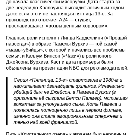
до начала классической мясорубки. Дата старта за
две недели до Хэллоуина выглядит логичным ходом,
даже если это и не настоящая пятница 13-е. За
производство отвечает A24 — студия,
прославившаяся «возвышенным хоррором».
Главные роли исполнят Линда Карделлини («Прощай
навсегда») в образе Памелы Вурхиз — той самой
«мамы-убийцы», с которой и начались все проблемы
семьи, и Каллум Винсон («Чаки») в роли юного
Джейсона Вурхиза. Каст и дата премьеры были
объявлены на презентации NBC для рекламодателей.
Серия «Пятница, 13‑е» стартовала в 1980‑м и
насчитывает двенадцать фильмов. Изначально
убийцей был не Джейсон, а Памела Вурхиз (в
оригинале её сыграла Бетси Палмер), мстившая
вожатым за утонувшего сына. Хоть Памела и
появлялась полноценно лишь в первом фильме,
именно она стала эмоциональным стержнем и
тенью над всей франшизой.
Путь «Хрустального озера» к экранам был неровным.