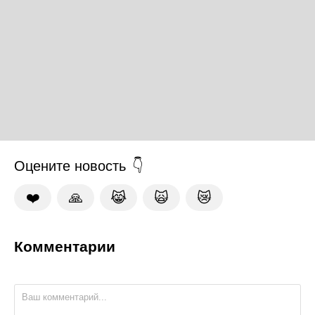
Оцените новость
❤️
🙏
😹
🙀
😿
Комментарии