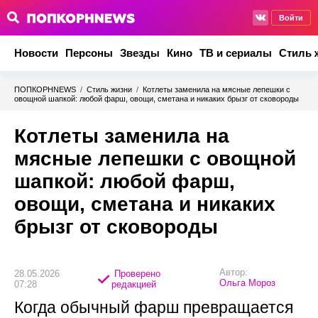
Войти
Новости
Персоны
Звезды
Кино
ТВ и сериалы
Стиль 
ПОПКОРНNEWS
/
Стиль жизни
/
Котлеты заменила на мясные лепешки с
овощной шапкой: любой фарш, овощи, сметана и никаких брызг от сковороды
Котлеты заменила на
мясные лепешки с овощной
шапкой: любой фарш,
овощи, сметана и никаких
брызг от сковороды
Автор:
28.05.2026
Проверено
Ольга Мороз
07:28
редакцией
Когда обычный фарш превращается