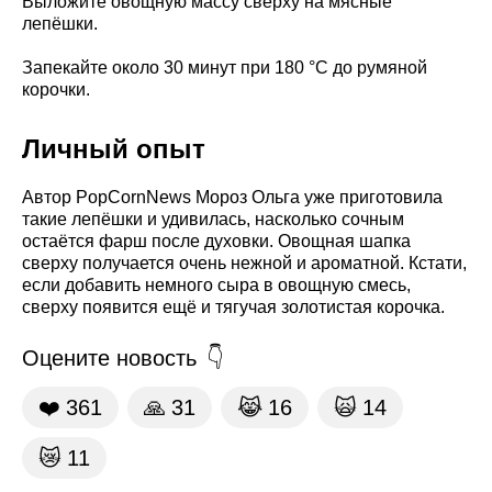
Выложите овощную массу сверху на мясные
лепёшки.
Запекайте около 30 минут при 180 °C до румяной
корочки.
Личный опыт
Автор PopCornNews Мороз Ольга уже приготовила
такие лепёшки и удивилась, насколько сочным
остаётся фарш после духовки. Овощная шапка
сверху получается очень нежной и ароматной. Кстати,
если добавить немного сыра в овощную смесь,
сверху появится ещё и тягучая золотистая корочка.
Оцените новость
❤️
361
🙏
31
😹
16
🙀
14
😿
11