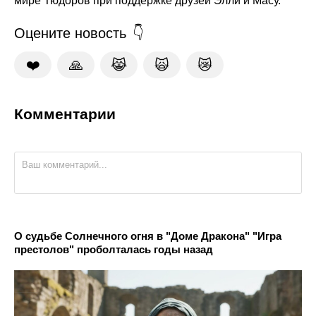
мире Тюдоров при поддержке друзей Элли и Масу.
Оцените новость
❤️
🙏
😹
🙀
😿
Комментарии
О судьбе Солнечного огня в "Доме Дракона" "Игра
престолов" проболталась годы назад