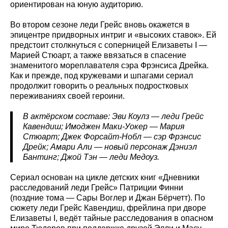
ориентирован на юную аудиторию.
Во втором сезоне леди Грейс вновь окажется в
эпицентре придворных интриг и «высоких ставок». Ей
предстоит столкнуться с соперницей Елизаветы I —
Марией Стюарт, а также ввязаться в спасение
знаменитого мореплавателя сэра Фрэнсиса Дрейка.
Как и прежде, под кружевами и шпагами сериал
продолжит говорить о реальных подростковых
переживаниях своей героини.
В актёрском составе: Эви Коулз — леди Грейс
Кавендиш; Имоджен Маки-Уокер — Мария
Стюарт; Джек Форсайт-Нобл — сэр Фрэнсис
Дрейк; Амари Али — новый персонаж Дэниэл
Бантинг; Джой Тэн — леди Медоуз.
Сериал основан на цикле детских книг «Дневники
расследований леди Грейс» Патриции Финни
(поздние тома — Сары Воглер и Джан Бёрчетт). По
сюжету леди Грейс Кавендиш, фрейлина при дворе
Елизаветы I, ведёт тайные расследования в опасном