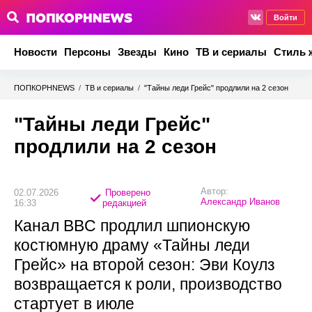
Войти
Новости
Персоны
Звезды
Кино
ТВ и сериалы
Стиль 
ПОПКОРНNEWS
/
ТВ и сериалы
/
"Тайны леди Грейс" продлили на 2 сезон
"Тайны леди Грейс"
продлили на 2 сезон
Автор:
02.07.2026
Проверено
Александр Иванов
16:33
редакцией
Канал BBC продлил шпионскую
костюмную драму «Тайны леди
Грейс» на второй сезон: Эви Коулз
возвращается к роли, производство
стартует в июле