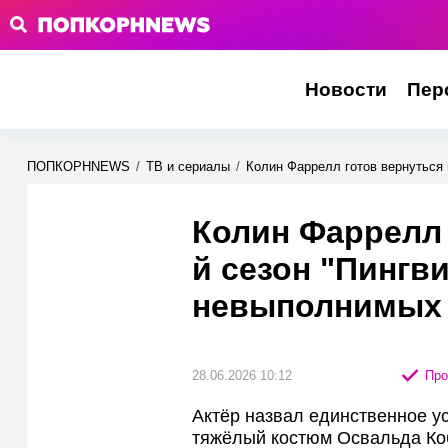
Новости
Пер
ПОПКОРНNEWS
/
ТВ и сериалы
/
Колин Фаррелл готов вернуться 
Колин Фаррелл 
й сезон "Пингв
невыполнимых 
28.06.2026 10:12
Про
Актёр назвал единственное ус
тяжёлый костюм Освальда Коб