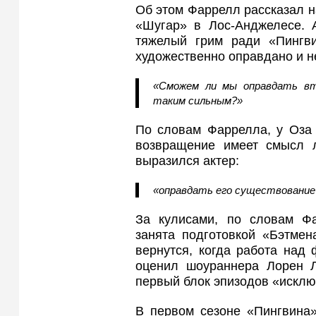
Об этом Фаррелл рассказал н
«Шугар» в Лос‑Анджелесе. А
тяжелый грим ради «Пингви
художественно оправдано и не
«Сможем ли мы оправдать вто
таким сильным?»
По словам Фаррелла, у Оза 
возвращение имеет смысл л
выразился актер:
«оправдать его существование
За кулисами, по словам Фа
занята подготовкой «Бэтмен
вернутся, когда работа над
оценил шоураннера Лорен Л
первый блок эпизодов «искл
В первом сезоне «Пингвина»