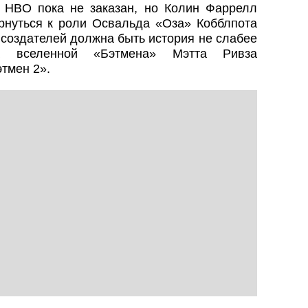
 HBO пока не заказан, но Колин Фаррелл
ернуться к роли Освальда «Оза» Кобблпота
 создателей должна быть история не слабее
а вселенной «Бэтмена» Мэтта Ривза
тмен 2».