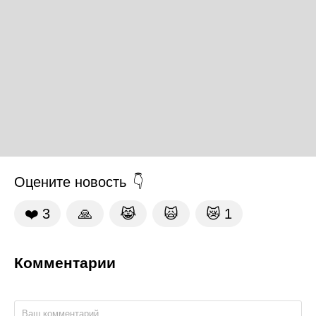
Оцените новость
❤️
3
🙏
😹
🙀
😿
1
Комментарии