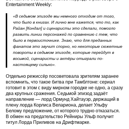
Entertainment Weekly:
«В седьмом эпизоде мы немного отходим от того,
что было в книгах. И лично мне кажется, что то, как
Райан [Кондал] и сценаристы это сделали, помогло
развить линии персонажей по сравнению с тем, что
было в первоисточнике. Знаю, что для преданных
фанатов это звучит спорно, но некоторые сюжетные
повороты в седьмом эпизоде, которые перейдут в
восьмой, сценаристы и актёры отыграли по-
настоящему сильно».
Отдельно режиссёр посоветовала зрителям заранее
вспомнить, что такое битва при Тамблтоне: сериал
готовит в этом с виду мирном городке не одно, а сразу
два крупных сражения. Седьмой эпизод задаёт
направление — лорд Ормунд Хайтауэр, держащий в
плену лорда Корлиса Велариона, делает Ульфу
Белому предложение, от которого трудно отказаться.
В обмен на предательство Рейниры Ульф получит
титул Лорда Приливов на Дрифтмарке.