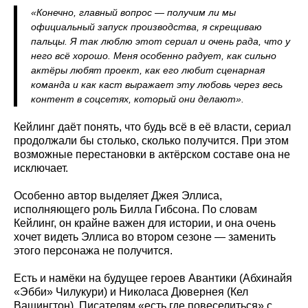
«Конечно, главный вопрос — получим ли мы
официальный запуск производства, я скрещиваю
пальцы. Я так люблю этот сериал и очень рада, что у
него всё хорошо. Меня особенно радует, как сильно
актёры любят проект, как его любит сценарная
команда и как каст выражает эту любовь через весь
контент в соцсетях, который они делают».
Кейлинг даёт понять, что будь всё в её власти, сериал
продолжали бы столько, сколько получится. При этом
возможные перестановки в актёрском составе она не
исключает.
Особенно автор выделяет Джея Эллиса,
исполняющего роль Билла Гибсона. По словам
Кейлинг, он крайне важен для истории, и она очень
хочет видеть Эллиса во втором сезоне — заменить
этого персонажа не получится.
Есть и намёки на будущее героев Авантики (Абхинайя
«Эбби» Чилукури) и Николаса Дювернея (Кел
Вашингтон). Писателям «есть где повеселиться» с