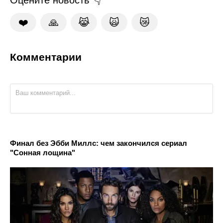
Оцените новость
❤️
🙏
😹
🙀
😿
Комментарии
Финал без Эбби Миллс: чем закончился сериал
"Сонная лощина"