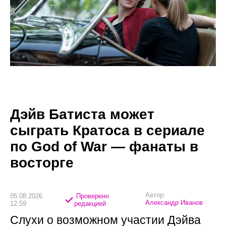
Дэйв Батиста может
сыграть Кратоса в сериале
по God of War — фанаты в
восторге
Автор:
05.08.2026
Проверено
Александр Иванов
12:59
редакцией
Слухи о возможном участии Дэйва