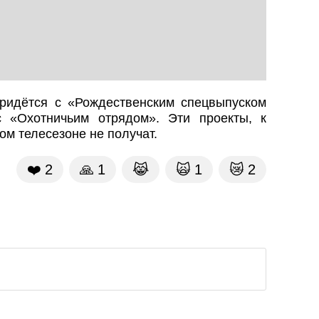
ридётся с «Рождественским спецвыпуском
с «Охотничьим отрядом». Эти проекты, к
ом телесезоне не получат.
❤️
2
🙏
1
😹
🙀
1
😿
2