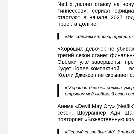
Netflix делает ставку на но
Гиннессов»: сериал офици
стартуют в начале 2027 го
проекта долгие:
«Мы сделаем второй, третий, 
«Хороших девочек не убивают
третий сезон станет финальн
Съёмки уже завершены, прем
будет более компактной — вс
Холли Джексон не скрывает с
«"Хорошая девочка должна умер
отрывом мой любимый сезон се
Аниме «Devil May Cry» (Netfl
сезон. Шоураннер Ади Шан
повторяет «Божественную ко
«Первый сезон был “Ад”. Второ