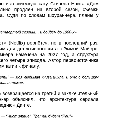
вую историческую сагу Стивена Найта «Дом
ально продлён на второй сезон, съёмки
да. Судя по словам шоураннера, планы у
четвёртый сезоны… и дойдём до 1960‑х».
» (Netflix) вернётся, но в последний раз:
ым для детективного хита с Эммой Майерс.
ьера намечена на 2027 год, а структура
его четыре эпизода. Автор первоисточника
импатии к финалу.
еть" — моя любимая книга цикла, и это с большим
риала тоже».
ix) возвращается на третий и заключительный
кар объяснил, что архитектура сериала
медию» Данте.
й — “Чистилище”. Третий будет “Рай”».