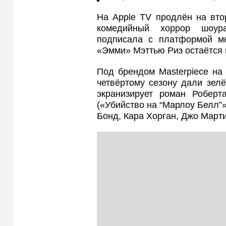
На Apple TV продлён на вто
комедийный хоррор шоура
подписала с платформой мн
«Эмми» Мэттью Риз остаётся 
Под брендом Masterpiece на
четвёртому сезону дали зелё
экранизирует роман Роберта
(«Убийство на “Марлоу Белл”»
Бонд, Кара Хорган, Джо Март