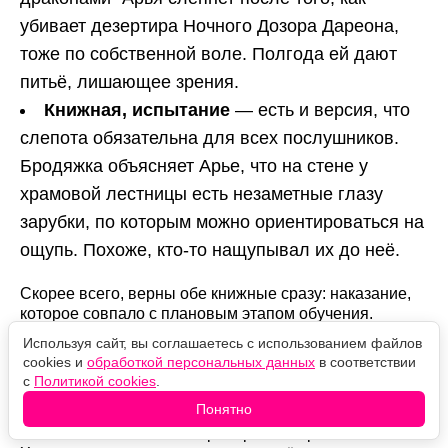
убивает дезертира Ночного Дозора Дареона,
тоже по собственной воле. Полгода ей дают
питьё, лишающее зрения.
Книжная, испытание
— есть и версия, что
слепота обязательна для всех послушников.
Бродяжка объясняет Арье, что на стене у
храмовой лестницы есть незаметные глазу
зарубки, по которым можно ориентироваться на
ощупь. Похоже, кто-то нащупывал их до неё.
Скорее всего, верны обе книжные сразу: наказание,
которое совпало с плановым этапом обучения.
Используя сайт, вы соглашаетесь с использованием файлов
Как она прозрела
cookies и
обработкой персональных данных
в соответствии
с
Политикой cookies
.
Слепой Арья остаётся ненадолго. Она нищенствует
Понятно
на улицах Браавоса, а Бродяжка ежедневно приходит
избивать её посохом — тренировка через боль. Якен