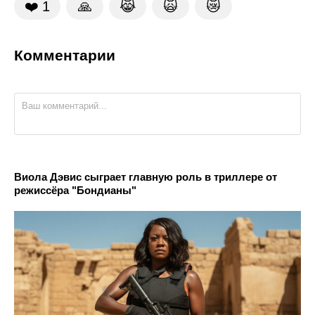
❤️
1
🙏
😹
🙀
😿
Комментарии
Виола Дэвис сыграет главную роль в триллере от
режиссёра "Бондианы"