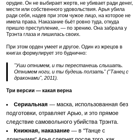
орудие. Он не выбирает жертв, не убивает ради денег,
мести или собственного удовольствия. Арья убила
ради себя, надев при этом чужое лицо, на которое не
имела права. Наказание бьёт ровно туда, откуда
пришло преступление, — по зрению. Она забрала у
Трэнта глаза и лишилась своих.
При этом орден умеет и другое. Один из жрецов в
книгах формулирует это буднично:
"Уши отнимем, и ты перестанешь слышать.
Отнимем ноги, и ты будешь ползать" ("Танец с
драконами", 2011).
Три версии — какая верна
Сериальная
— маска, использованная без
подготовки, отравляет Арью, и это прямое
следствие самовольного убийства Трэнта.
Книжная, наказание
— в "Танце с
драконами" Арья слепнет после того, как