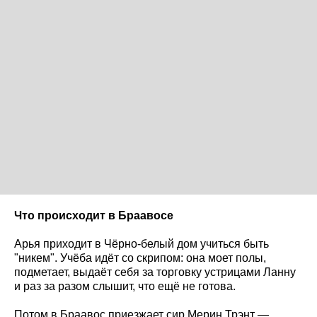
Что происходит в Браавосе
Арья приходит в Чёрно-белый дом учиться быть
"никем". Учёба идёт со скрипом: она моет полы,
подметает, выдаёт себя за торговку устрицами Ланну
и раз за разом слышит, что ещё не готова.
Потом в Браавос приезжает сир Мерин Трэнт —