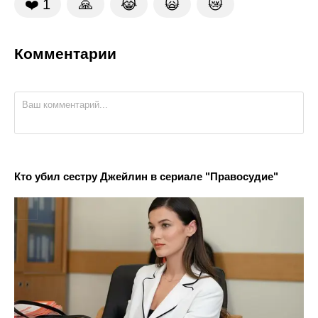
❤️
1
🙏
😹
🙀
😿
Комментарии
Кто убил сестру Джейлин в сериале "Правосудие"